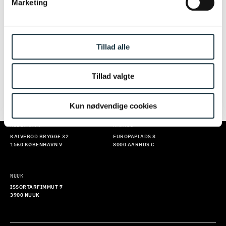
Marketing
FORUM FOR KONTRAKTER OG UDBUD | AARHUS
Tillad alle
26.11.2026
Tillad valgte
FORUM FOR KONTRAKTER OG UDBUD | KØBENHAVN
Kun nødvendige cookies
KØBENHAVN
AARHUS
KALVEBOD BRYGGE 32
EUROPAPLADS 8
1560 KØBENHAVN V
8000 AARHUS C
NUUK
ISSORTARFIMMUT 7
3900 NUUK