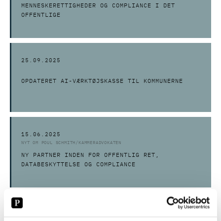
MENNESKERETTIGHEDER OG COMPLIANCE I DET
OFFENTLIGE
25.09.2025
OPDATERET AI-VÆRKTØJSKASSE TIL KOMMUNERNE
15.06.2025
NYT OM POUL SCHMITH/KAMMERADVOKATEN
NY PARTNER INDEN FOR OFFENTLIG RET,
DATABESKYTTELSE OG COMPLIANCE
02.06.2025