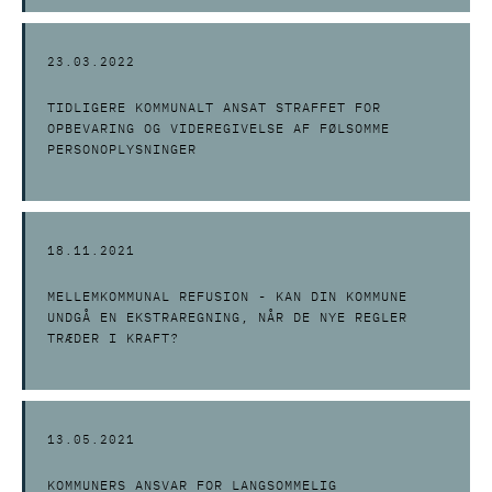
23.03.2022
TIDLIGERE KOMMUNALT ANSAT STRAFFET FOR
OPBEVARING OG VIDEREGIVELSE AF FØLSOMME
PERSONOPLYSNINGER
18.11.2021
MELLEMKOMMUNAL REFUSION - KAN DIN KOMMUNE
UNDGÅ EN EKSTRAREGNING, NÅR DE NYE REGLER
TRÆDER I KRAFT?
13.05.2021
KOMMUNERS ANSVAR FOR LANGSOMMELIG