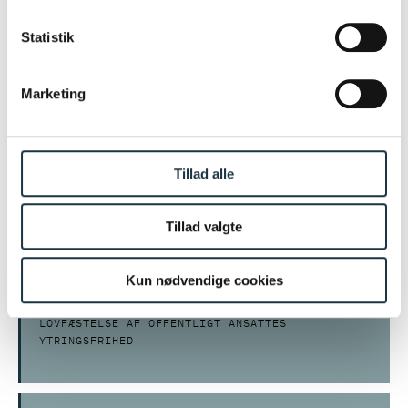
14.02.2025
her.
Statistik
DE FORVALTNINGSRETLIGE RAMMER FOR OFFENTLIGE
MYNDIGHEDERS KOMMUNIKATION TIL OFFENTLIGHEDEN
Marketing
03.02.2025
Tillad alle
NY DOM OM KOMMUNERS RET TIL TILBAGEKØB AF
EJENDOMME VED HJEMFALDSDEKLARATIONER
Tillad valgte
Kun nødvendige cookies
08.01.2025
LOVFÆSTELSE AF OFFENTLIGT ANSATTES
YTRINGSFRIHED