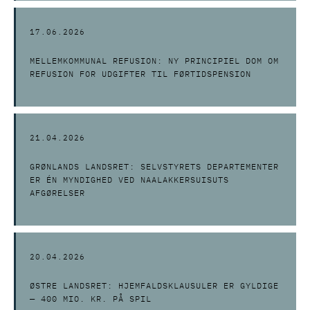
17.06.2026
MELLEMKOMMUNAL REFUSION: NY PRINCIPIEL DOM OM
REFUSION FOR UDGIFTER TIL FØRTIDSPENSION
21.04.2026
GRØNLANDS LANDSRET: SELVSTYRETS DEPARTEMENTER
ER ÉN MYNDIGHED VED NAALAKKERSUISUTS
AFGØRELSER
20.04.2026
ØSTRE LANDSRET: HJEMFALDSKLAUSULER ER GYLDIGE
— 400 MIO. KR. PÅ SPIL