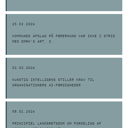
25.02.2026
KOMMUNES AFSLAG PÅ FØRERHUND VAR IKKE I STRID
MED EMRK’S ART. 3.
02.02.2026
KUNSTIG INTELLIGENS STILLER KRAV TIL
ORGANISATIONERS AI-FÆRDIGHEDER
08.01.2026
PRINCIPIEL LANDSRETSDOM OM FORDELING AF