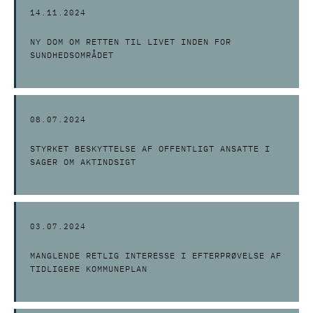
14.11.2024
NY DOM OM RETTEN TIL LIVET INDEN FOR
SUNDHEDSOMRÅDET
08.07.2024
STYRKET BESKYTTELSE AF OFFENTLIGT ANSATTE I
SAGER OM AKTINDSIGT
03.07.2024
MANGLENDE RETLIG INTERESSE I EFTERPRØVELSE AF
TIDLIGERE KOMMUNEPLAN