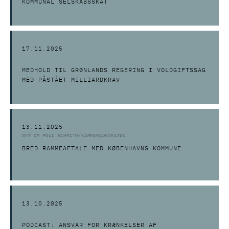
KOMMUNAL SELSKABSSKAT
17.11.2025
MEDHOLD TIL GRØNLANDS REGERING I VOLDGIFTSSAG
MED PÅSTÅET MILLIARDKRAV
13.11.2025
NYT OM POUL SCHMITH/KAMMERADVOKATEN
BRED RAMMEAFTALE MED KØBENHAVNS KOMMUNE
13.10.2025
PODCAST: ANSVAR FOR KRÆNKELSER AF