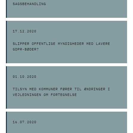
SAGSBEHANDLING
17.12.2020
SLIPPER OFFENTLIGE MYNDIGHEDER MED LAVERE
GDPR-BØDER?
01.10.2020
TILSYN MED KOMMUNER FØRER TIL ÆNDRINGER I
VEJLEDNINGEN OM FORTEGNELSE
16.07.2020