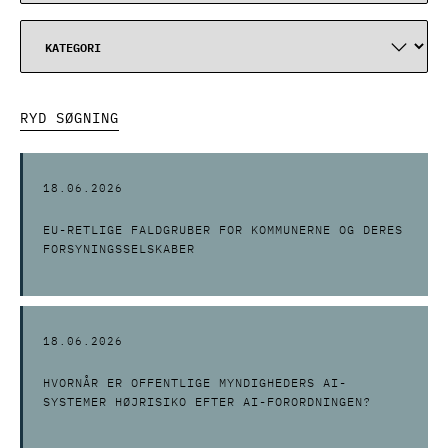
RYD SØGNING
18.06.2026
EU-RETLIGE FALDGRUBER FOR KOMMUNERNE OG DERES
FORSYNINGSSELSKABER
18.06.2026
HVORNÅR ER OFFENTLIGE MYNDIGHEDERS AI-
SYSTEMER HØJRISIKO EFTER AI-FORORDNINGEN?