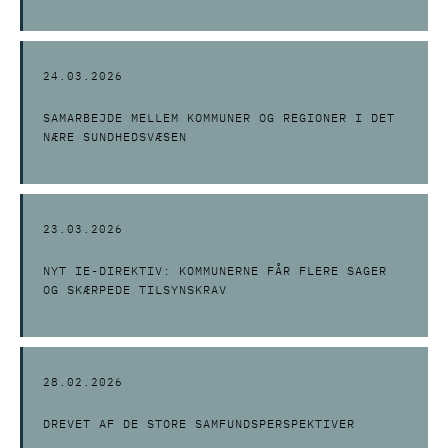
24.03.2026
SAMARBEJDE MELLEM KOMMUNER OG REGIONER I DET
NÆRE SUNDHEDSVÆSEN
23.03.2026
NYT IE-DIREKTIV: KOMMUNERNE FÅR FLERE SAGER
OG SKÆRPEDE TILSYNSKRAV
28.02.2026
DREVET AF DE STORE SAMFUNDSPERSPEKTIVER