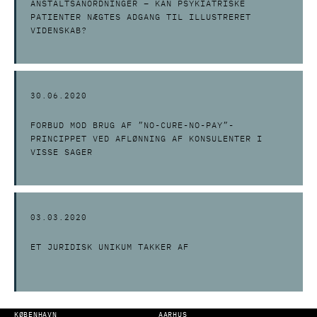
ANSTALTSANORDNINGER – KAN PSYKIATRISKE
PATIENTER NÆGTES ADGANG TIL ILLUSTRERET
VIDENSKAB?
30.06.2020
FORBUD MOD BRUG AF ”NO-CURE-NO-PAY”-
PRINCIPPET VED AFLØNNING AF KONSULENTER I
VISSE SAGER
03.03.2020
ET JURIDISK UNIKUM TAKKER AF
KØBENHAVN
AARHUS