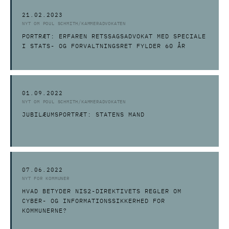
21.02.2023
NYT OM POUL SCHMITH/KAMMERADVOKATEN
PORTRÆT: ERFAREN RETSSAGSADVOKAT MED SPECIALE
I STATS- OG FORVALTNINGSRET FYLDER 60 ÅR
01.09.2022
NYT OM POUL SCHMITH/KAMMERADVOKATEN
JUBILÆUMSPORTRÆT: STATENS MAND
07.06.2022
NYT FOR KOMMUNER
HVAD BETYDER NIS2-DIREKTIVETS REGLER OM
CYBER- OG INFORMATIONSSIKKERHED FOR
KOMMUNERNE?