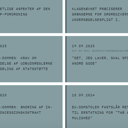
ETLIGE ASPEKTER AF DEN
KLAGENÆVNET PRÆCISERER
P-FORORDNING
GRÆNSERNE FOR ORDREGIVER
UNDERSØGELSESPLIGT I
VURDERINGEN AF
KONDITIONSMÆSSIGHED
025
19.09.2025
NYT OM POUL SCHMITH/KAMMERADVOKAT
-DOMMEN: KRAV OM
”DET, JEG LAVER, SKAL SP
DELSE AF UDBUDSREGLERNE
ANDRE GODE”
DELING AF STATSSTØTTE
025
10.09.2024
-DOMMEN: ÆNDRING AF IN-
EU-DOMSTOLEN FASTSLÅR RE
ONCESSIONSKONTRAKT
TIL ERSTATNING FOR ”TAB 
MULIGHED”