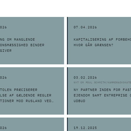
026
07.04.2026
NG OM MANGLENDE
KAPITALISERING AF FORBEH
ONSMÆSSIGHED BINDER
HVOR GÅR GRÆNSEN?
GIVER
026
03.02.2026
NYT OM POUL SCHMITH/KAMMERADVOKAT
TOLEN PRÆCISERER
NY PARTNER INDEN FOR FAS
LSE AF GÆLDENDE REGLER
EJENDOM SAMT ENTREPRISE 
TIONER MOD RUSLAND VED
UDBUD
IGE UDBUD
026
19.12.2025