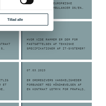
OLD FOR
OVERHOLDE DEN EUROPÆISKE
STANDARD FOR AMBULANCER DS/EN
1789?
Tillad alle
20.04.2023
HVOR VIDE RAMMER ER DER FOR
NTRAKT
FASTSÆTTELSEN AF TEKNISKE
,5
SPECIFIKATIONER AF IT-SYSTEMER?
5?
07.03.2023
ETLIG
ER ORDREGIVERS VANSKELIGHEDER
R ET
FORBUNDET MED HÅNDHÆVELSEN AF
DE
EN KONTRAKT UDTRYK FOR FRAFALD
AGE I
AF MINDSTEKRAV?