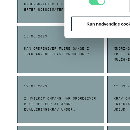
UNDERSKRIFTER TIL ESPD’ER,
OM UDEN
EFTER UDBUDSMATERIALET ER
FINDER 
UNDERSKREVET?
JULI 20
Kun nødvendige cook
15.06.2023
12.06.2
KAN ORDREGIVER FLERE GANGE I
ÆNDRING
TRÆK ANVENDE HASTEPROCEDURE?
LØBET A
MULIGHE
BESTEMT
17.03.2023
17.03.2
I HVILKET OMFANG HAR ORDREGIVER
KRAV OM
MULIGHED FOR AT ÆNDRE
INTERNA
EVALUERINGSKRAV UNDER
UDBUD
GENNEMFØRELSE AF ET UDBUD MED
FORHANDLING?