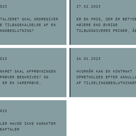
023
27.02.2023
TALJERET SKAL ORDREGIVER
ER EN PRIS, DER ER BETYD
E TILBAGEKALDELSE AF EN
HØJERE END ØVRIGE
NGSBESLUTNING?
TILBUDSGIVERES PRISER, Å
URIGTIG?
023
26.01.2023
NKRET SKAL AFPRØVNINGEN
HVORNÅR KAN EN KONTRAKT
PRØVER BESKRIVES? OG
OPRETHOLDES EFTER ANNULL
 ER EN VAREPRØVE
AF TILDELINGSBESLUTNINGE
FULD”?
023
LER HAVDE IKKE KARAKTER
EAFTALER