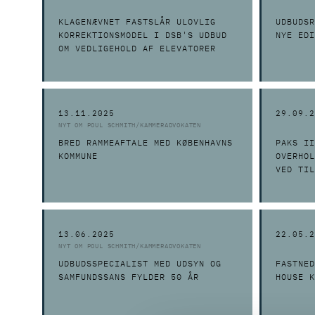
KLAGENÆVNET FASTSLÅR ULOVLIG
UDBUDSR
KORREKTIONSMODEL I DSB'S UDBUD
NYE EDI
OM VEDLIGEHOLD AF ELEVATORER
13.11.2025
29.09.2
NYT OM POUL SCHMITH/KAMMERADVOKATEN
BRED RAMMEAFTALE MED KØBENHAVNS
PAKS II
KOMMUNE
OVERHOL
VED TIL
13.06.2025
22.05.2
NYT OM POUL SCHMITH/KAMMERADVOKATEN
UDBUDSSPECIALIST MED UDSYN OG
FASTNED
SAMFUNDSSANS FYLDER 50 ÅR
HOUSE K