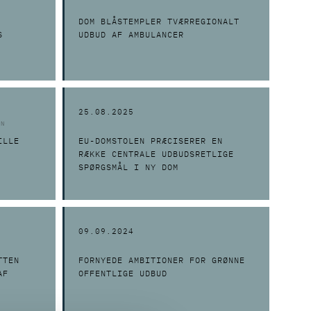
DOM BLÅSTEMPLER TVÆRREGIONALT
S
UDBUD AF AMBULANCER
25.08.2025
EN
ILLE
EU-DOMSTOLEN PRÆCISERER EN
RÆKKE CENTRALE UDBUDSRETLIGE
SPØRGSMÅL I NY DOM
09.09.2024
TTEN
FORNYEDE AMBITIONER FOR GRØNNE
AF
OFFENTLIGE UDBUD