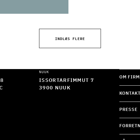
INDLÆS FLERE
NUUK
OM FIRM
 8
ISSORTARFIMMUT 7
C
3900 NUUK
KONTAK
PRESSE
FORRETN