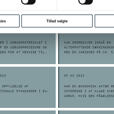
LANDSKE SUBSIDIER, SOM
TILBUDSGIVER TAGE FORBEH
ANVENDELSE FRA DEN 12.
UDBUDSTIDSPLANEN?
23?
ies
Tillad valgte
023
19.05.2023
ER I UDBUDSMATERIALET I
KAN ORDREGIVER INDGÅ EN
F EN UDBUDSPROCEDURE OG
ALTOMFATTENDE DÆKNINGSKO
DEN FOR AT HENVISE TIL
MED EN VARIGHED PÅ CA. 9
E FABRIKATER
MÅNED UDEN UDBUD EFTER
UDBUDSLOVENS § 80, STK. 
023
09.03.2023
 OPFYLDELSE AF
HAR EN ØKONOMISK AKTØR R
TIONALE STANDARDER I EU-
INTERESSE I AT KLAGE OVE
UDBUD, HVIS DEN PÅGÆLDEN
AKTØR IKKE SELV KAN DELT
UDBUDDET?