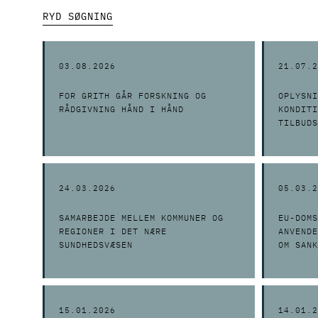
RYD SØGNING
03.08.2026
21.07.2
FOR GRITH GÅR FORSKNING OG
OPLYSNI
RÅDGIVNING HÅND I HÅND
KONDITI
TILBUDS
24.03.2026
05.03.2
SAMARBEJDE MELLEM KOMMUNER OG
EU-DOMS
REGIONER I DET NÆRE
ANVENDE
SUNDHEDSVÆSEN
OM SANK
OFFENTL
15.01.2026
14.01.2