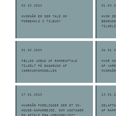
02.03.2023
01.03.2
HVORNÅR ER DER TALE OM
HVOR DE
FORBEHOLD I TILBUD?
BEGRUND
TILDELI
01.02.2023
26.01.2
FÆLLES UDBUD AF RAMMEAFTALE
HVOR KO
TILDELT PÅ BAGGRUND AF
AF VARE
VAREKURVSMODELLEN
HVORNÅR
”MANGEL
17.01.2023
13.01.2
HVORNÅR FORELIGGER DER ET IN-
DELAFTA
HOUSE-SAMARBEJDE, SOM UNDTAGER
AF RAMM
EN AFTALE FRA UDBUDSPLIGT?