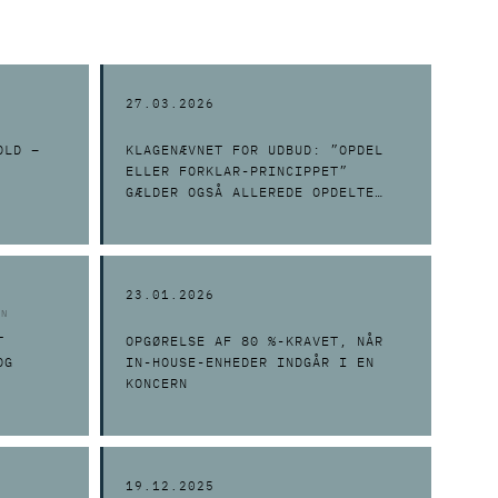
27.03.2026
OLD –
KLAGENÆVNET FOR UDBUD: ”OPDEL
ELLER FORKLAR-PRINCIPPET”
GÆLDER OGSÅ ALLEREDE OPDELTE
KONTRAKTER
23.01.2026
EN
T
OPGØRELSE AF 80 %-KRAVET, NÅR
OG
IN-HOUSE-ENHEDER INDGÅR I EN
KONCERN
19.12.2025