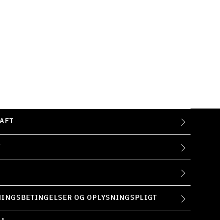
AET
T
INGSBETINGELSER OG OPLYSNINGSPLIGT