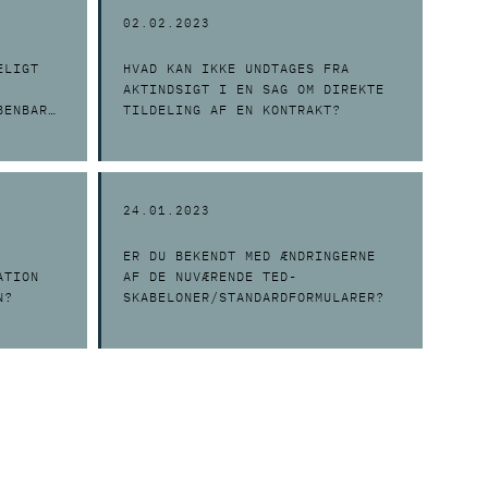
02.02.2023
ELIGT
HVAD KAN IKKE UNDTAGES FRA
AKTINDSIGT I EN SAG OM DIREKTE
BENBART
TILDELING AF EN KONTRAKT?
24.01.2023
ER DU BEKENDT MED ÆNDRINGERNE
ATION
AF DE NUVÆRENDE TED-
N?
SKABELONER/STANDARDFORMULARER?