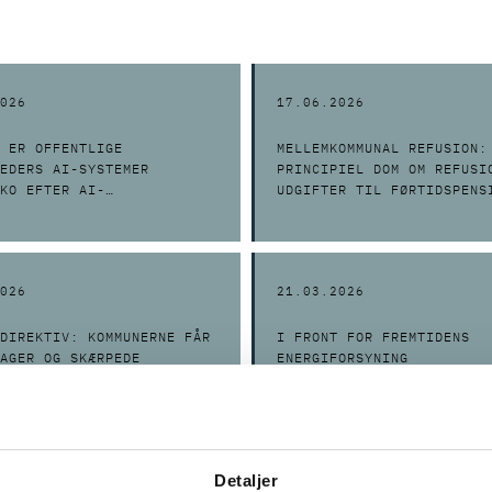
026
17.06.2026
 ER OFFENTLIGE
MELLEMKOMMUNAL REFUSION:
EDERS AI-SYSTEMER
PRINCIPIEL DOM OM REFUSI
KO EFTER AI-
UDGIFTER TIL FØRTIDSPENS
INGEN?
026
21.03.2026
DIREKTIV: KOMMUNERNE FÅR
I FRONT FOR FREMTIDENS
AGER OG SKÆRPEDE
ENERGIFORSYNING
KRAV
Detaljer
025
25.09.2025