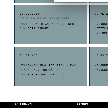
16.03.2023
06.01.2
NYT OM POUL SCHMITH/KAMMERADVOKATEN
POUL SCHMITH ANERKENDES IGEN I
PRODUCE
CHAMBERS EUROPE
NETTILS
INDFØRE
18.11.2021
13.05.2
MELLEMKOMMUNAL REFUSION - KAN
KOMMUNE
DIN KOMMUNE UNDGÅ EN
LANGSOM
EKSTRAREGNING, NÅR DE NYE
REGLER TRÆDER I KRAFT?
KØBENHAVN
AARHUS