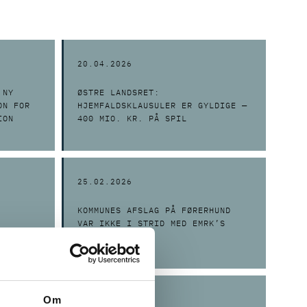
20.04.2026
 NY
ØSTRE LANDSRET:
ON FOR
HJEMFALDSKLAUSULER ER GYLDIGE —
ION
400 MIO. KR. PÅ SPIL
25.02.2026
KOMMUNES AFSLAG PÅ FØRERHUND
VAR IKKE I STRID MED EMRK’S
ART. 3.
Om
02.06.2025