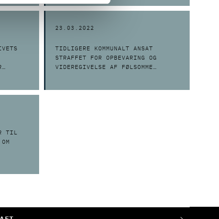
23.03.2022
IVETS
TIDLIGERE KOMMUNALT ANSAT
STRAFFET FOR OPBEVARING OG
R
VIDEREGIVELSE AF FØLSOMME
PERSONOPLYSNINGER
R TIL
 OM