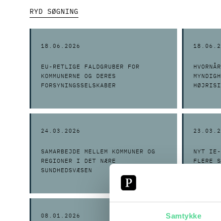
RYD SØGNING
18.06.2026
18.06.2
EU-RETLIGE FALDGRUBER FOR
HVORNÅR
KOMMUNERNE OG DERES
MYNDIGH
FORSYNINGSSELSKABER
HØJRISI
FORORDN
24.03.2026
23.03.2
SAMARBEJDE MELLEM KOMMUNER OG
NYT IE-
REGIONER I DET NÆRE
FLERE S
SUNDHEDSVÆSEN
TILSYNS
Samtykke
08.01.2026
13.11.2