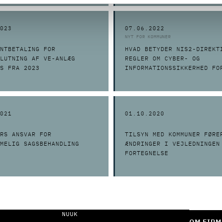
023
07.06.2022
NYT FOR KOMMUNER
NTBETALING FOR
HVAD BETYDER NIS2-DIREKT
LUTNING AF VE-ANLÆG
REGLER OM CYBER- OG
S FRA 2023
INFORMATIONSSIKKERHED FO
KOMMUNERNE?
021
01.10.2020
RS ANSVAR FOR
TILSYN MED KOMMUNER FØRE
MELIG SAGSBEHANDLING
ÆNDRINGER I VEJLEDNINGEN
FORTEGNELSE
NUUK