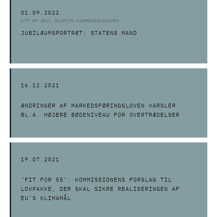
01.09.2022
NYT OM POUL SCHMITH/KAMMERADVOKATEN
JUBILÆUMSPORTRÆT: STATENS MAND
16.12.2021
ÆNDRINGER AF MARKEDSFØRINGSLOVEN VARSLER
BL.A. HØJERE BØDENIVEAU FOR OVERTRÆDELSER
19.07.2021
’FIT FOR 55’: KOMMISSIONENS FORSLAG TIL
LOVPAKKE, DER SKAL SIKRE REALISERINGEN AF
EU’S KLIMAMÅL