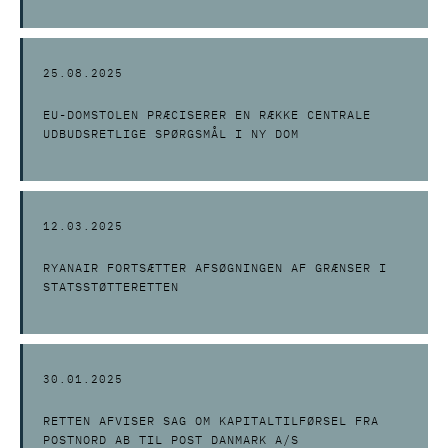
25.08.2025
EU-DOMSTOLEN PRÆCISERER EN RÆKKE CENTRALE
UDBUDSRETLIGE SPØRGSMÅL I NY DOM
12.03.2025
RYANAIR FORTSÆTTER AFSØGNINGEN AF GRÆNSER I
STATSSTØTTERETTEN
30.01.2025
RETTEN AFVISER SAG OM KAPITALTILFØRSEL FRA
POSTNORD AB TIL POST DANMARK A/S