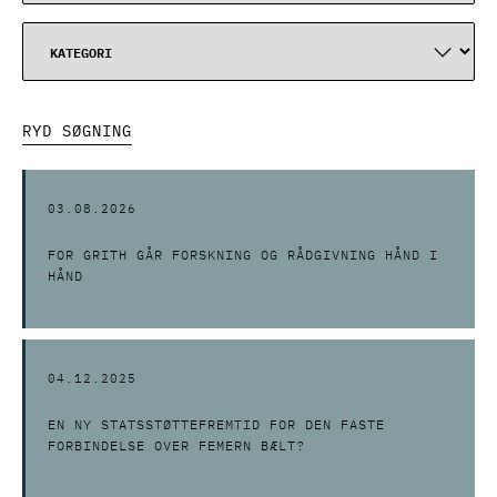
RYD SØGNING
03.08.2026
FOR GRITH GÅR FORSKNING OG RÅDGIVNING HÅND I
HÅND
04.12.2025
EN NY STATSSTØTTEFREMTID FOR DEN FASTE
FORBINDELSE OVER FEMERN BÆLT?