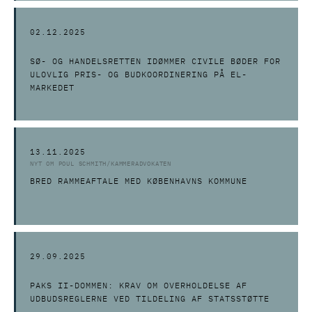
02.12.2025
SØ- OG HANDELSRETTEN IDØMMER CIVILE BØDER FOR
ULOVLIG PRIS- OG BUDKOORDINERING PÅ EL-
MARKEDET
13.11.2025
NYT OM POUL SCHMITH/KAMMERADVOKATEN
BRED RAMMEAFTALE MED KØBENHAVNS KOMMUNE
29.09.2025
PAKS II-DOMMEN: KRAV OM OVERHOLDELSE AF
UDBUDSREGLERNE VED TILDELING AF STATSSTØTTE