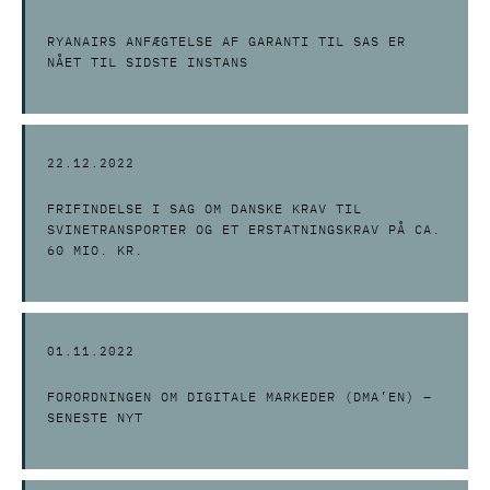
RYANAIRS ANFÆGTELSE AF GARANTI TIL SAS ER
NÅET TIL SIDSTE INSTANS
22.12.2022
FRIFINDELSE I SAG OM DANSKE KRAV TIL
SVINETRANSPORTER OG ET ERSTATNINGSKRAV PÅ CA.
60 MIO. KR.
01.11.2022
FORORDNINGEN OM DIGITALE MARKEDER (DMA’EN) –
SENESTE NYT