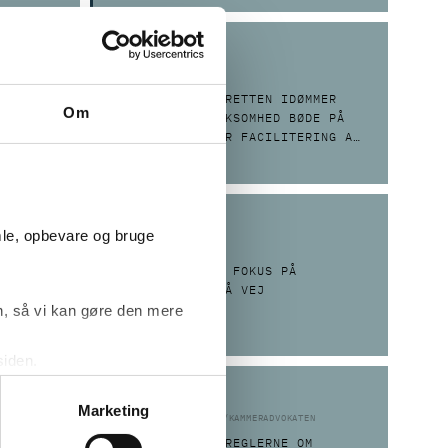
29.01.2025
SØ- OG HANDELSRETTEN IDØMMER
Om
TNORD
RÅDGIVNINGSVIRKSOMHED BØDE PÅ
20 MIO. KR. FOR FACILITERING AF
DISKOTEKSKARTEL
04.11.2024
mle, opbevare og bruge
EN
 JANUAR
NYE REGLER MED FOKUS PÅ
LIGESTILLING PÅ VEJ
, så vi kan gøre den mere
siden.
ke ’Om’.
12.08.2024
Marketing
NYT OM POUL SCHMITH/KAMMERADVOKATEN
-SAGEN:
MED-FOR-HVAD? REGLERNE OM