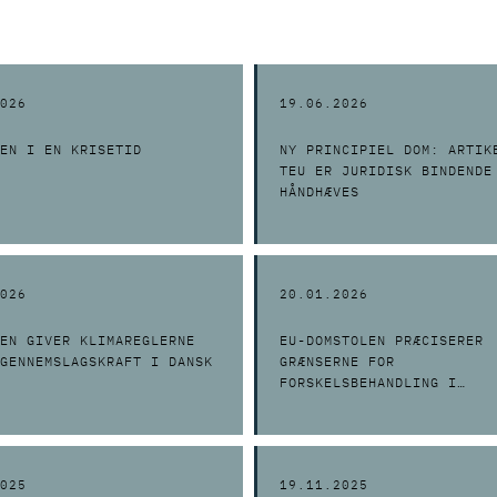
026
19.06.2026
EN I EN KRISETID
NY PRINCIPIEL DOM: ARTIK
TEU ER JURIDISK BINDENDE
HÅNDHÆVES
026
20.01.2026
EN GIVER KLIMAREGLERNE
EU-DOMSTOLEN PRÆCISERER
GENNEMSLAGSKRAFT I DANSK
GRÆNSERNE FOR
FORSKELSBEHANDLING I
PARALLELSAMFUND
025
19.11.2025