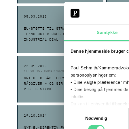
05.03.2025
20.02.2
EU-STØTTE TIL STRATEGISKE
HØRING:
Samtykke
TEKNOLOGIER ØGES MED CLEAN
STATSST
INDUSTRIAL DEAL
OP TIL 
Denne hjemmeside bruger c
22.01.2025
20.12.2
Poul Schmith/Kammeradvokaten
NYT OM POUL SCHMITH/KAMMERADVOKATEN
personoplysninger om:
GRITH ER BÅDE FORSKER OG
EU-DOMS
• Dine valgte præferencer mh
RÅDGIVER – OG SER DET SOM EN
LICENSB
• Dine besøg på hjemmesiden
VIGTIG STYRKE
MOMS
intuitiv.
Du kan til enhver tid tilbage
Læs mere om brugen af cook
Samtykkevalg
29.10.2024
11.10.2
Læs mere om vores behandl
Nødvendig
NYT EU-DIREKTIV FORBEDRER
KOMMISS