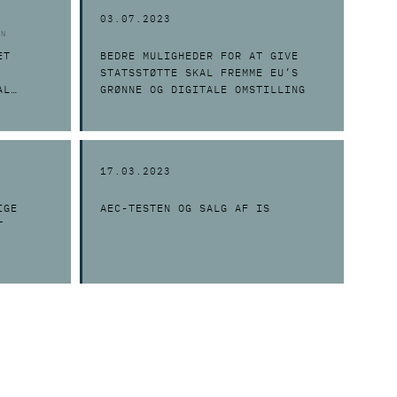
03.07.2023
EN
ET
BEDRE MULIGHEDER FOR AT GIVE
STATSSTØTTE SKAL FREMME EU’S
AL
GRØNNE OG DIGITALE OMSTILLING
17.03.2023
IGE
AEC-TESTEN OG SALG AF IS
T