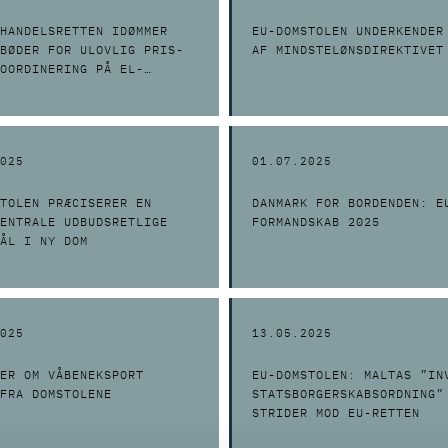
HANDELSRETTEN IDØMMER
EU-DOMSTOLEN UNDERKENDER
BØDER FOR ULOVLIG PRIS-
AF MINDSTELØNSDIREKTIVET
OORDINERING PÅ EL-
T
025
01.07.2025
TOLEN PRÆCISERER EN
DANMARK FOR BORDENDEN: E
ENTRALE UDBUDSRETLIGE
FORMANDSKAB 2025
ÅL I NY DOM
025
13.05.2025
ER OM VÅBENEKSPORT
EU-DOMSTOLEN: MALTAS ”IN
FRA DOMSTOLENE
STATSBORGERSKABSORDNING”
STRIDER MOD EU-RETTEN