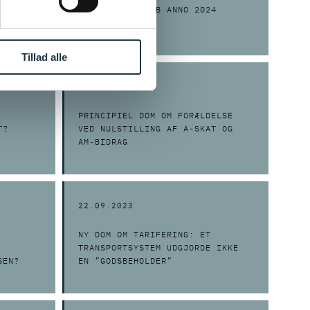
TELSER
MEDFORÆLDRESKAB ANNO 2024
Tillad alle
06.11.2023
PRINCIPIEL DOM OM FORÆLDELSE
T?
VED NULSTILLING AF A-SKAT OG
AM-BIDRAG
22.09.2023
NY DOM OM TARIFERING: ET
TRANSPORTSYSTEM UDGJORDE IKKE
SEN?
EN ”GODSBEHOLDER”