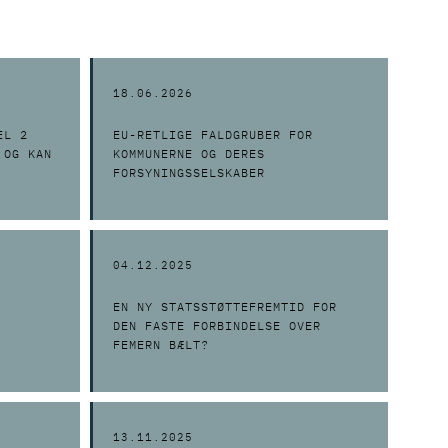
18.06.2026
EL 2
EU-RETLIGE FALDGRUBER FOR
 OG KAN
KOMMUNERNE OG DERES
FORSYNINGSSELSKABER
04.12.2025
EN NY STATSSTØTTEFREMTID FOR
DEN FASTE FORBINDELSE OVER
FEMERN BÆLT?
13.11.2025