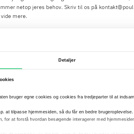
mer netop jeres behov. Skriv til os på
kontakt@poul
l vide mere.
NTS, NETVÆRK & UDDANNEL
Detaljer
NETVÆRK
UDDA
ores juridiske
Styrk din faglige viden til
Uddanne
old dig opdateret
netværksmøder med juridiske
din org
ookies
juridisk stof.
inputs fra vores specialister.
nødven
praktis
SE ALLE
 bruger egne cookies og cookies fra tredjeparter til at indsa
SE AL
INARSERIER
p. at tilpasse hjemmesiden, så du får en bedre brugeroplevelse.
, for at forstå hvordan besøgende interagerer med hjemmesiden