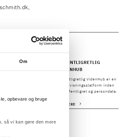
schmith.dk
,
SE
Om
NNELSER
OFFENTLIGRETLIG
VIDENHUB
lser, der sikrer dig og
anisation den
Offentligretlig VidenHub er en
dige teoretiske og
undervisningsplatform inden
ke viden.
for offentligret og persondata.
mle, opbevare og bruge
LE
SE MERE
, så vi kan gøre den mere