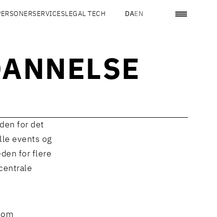
PERSONER
SERVICES
LEGAL TECH
DA
EN
DANNELSE
nden for det
lle events og
den for flere
centrale
 som