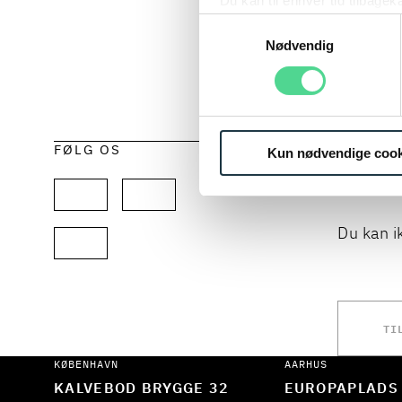
Du kan til enhver tid tilbage
WEBINAR
Læs mere om brugen af cook
Samtykkevalg
CORPORA
Læs mere om vores behandl
Nødvendig
Bliv kloger
GDPR og di
vores..
LÆS MERE
FØLG OS
HOLD 
Kun nødvendige cook
EKSPE
Du kan i
TI
KØBENHAVN
AARHUS
KALVEBOD BRYGGE 32
EUROPAPLADS