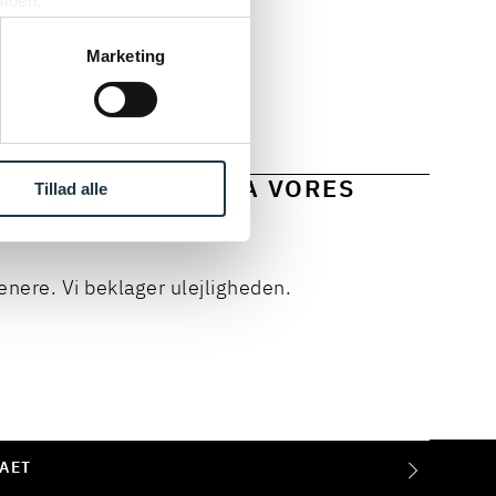
siden.
ke ’Om’.
Marketing
 OG INDSIGTER FRA VORES
Tillad alle
enere. Vi beklager ulejligheden.
AET