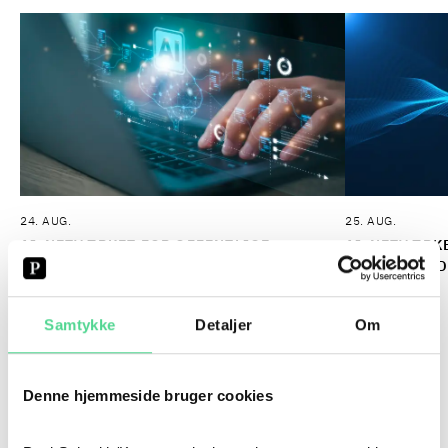
24. AUG.
25. AUG.
2026-08-24
–
2026-08-24
2026-08-2
AI-NETVÆRKET FOR OFFENTLIGE
AI-NETVÆRKE
MYNDIGHEDER | AUGUST 2026
VIRKSOMHEDE
TILMELD
TILMELD
Samtykke
Detaljer
Om
SE ALLE EVENTS
Denne hjemmeside bruger cookies