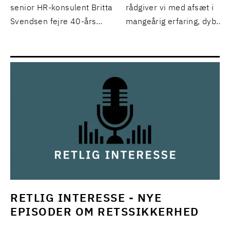
senior HR-konsulent Britta
rådgiver vi med afsæt i
Svendsen fejre 40-års
mangeårig erfaring, dyb
jubilæum. Det har været
juridisk indsigt og forståel
begivenhedsrige 40 år. Læs
for de særlige grønlandske
med og få et indblik i både
forhold.
Brittas og firmaets historie.
RETLIG INTERESSE - NYE
EPISODER OM RETSSIKKERHED