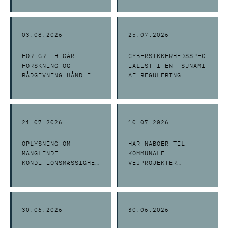
BRUG AF AI
GENNEMSIGTIG?
03.08.2026
25.07.2026
FOR GRITH GÅR
CYBERSIKKERHEDSSPEC
FORSKNING OG
IALIST I EN TSUNAMI
RÅDGIVNING HÅND I
AF REGULERING
HÅND
FYLDER 40 ÅR
21.07.2026
10.07.2026
OPLYSNING OM
HAR NABOER TIL
MANGLENDE
KOMMUNALE
KONDITIONSMÆSSIGHED
VEJPROJEKTER
BINDER TILBUDSGIVER
PARTSSTATUS?
30.06.2026
30.06.2026