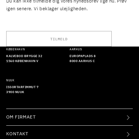
Du kan ikke tilmelde dig vores nyhedsbrev lige nu. Prøv
igen senere. Vi beklager ulejligheden.
TILMELD
KØBENHAVN
AARHUS
KALVEBOD BRYGGE 32
EUROPAPLADS 8
1560 KØBENHAVN V
8000 AARHUS C
NUUK
ISSORTARFIMMUT 7
3900 NUUK
OM FIRMAET
KONTAKT