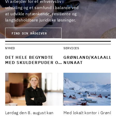
Vi arbejder for et erhvervsliv i
udvikling og et samfund i balance ved
at udvikle nytænkende, resiliente og
langtidsholdbare juridiske løsninger.
FIND DIN RÅDGIVER
NYHED
SERVICES
DET HELE BEGYNDTE
GRØNLAND/KALAALLI
MED SKULDERPUDER OG
NUNAAT
FLOPPY DISKS
Lørdag den 8. august kan
Med lokalt kontor i Grønla