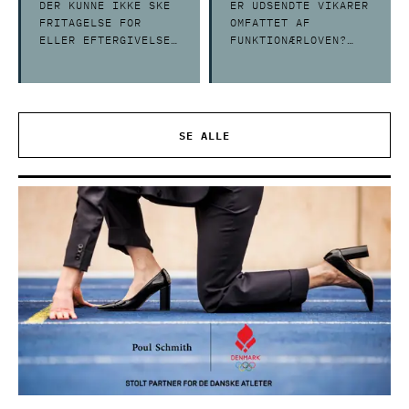
DER KUNNE IKKE SKE
ER UDSENDTE VIKARER
FRITAGELSE FOR
OMFATTET AF
ELLER EFTERGIVELSE
FUNKTIONÆRLOVEN?
AF ET RENTEKRAV PÅ
DET HAR HØJESTERET
CA. 302 MIO. KR.
NETOP TAGET
STILLING TIL I EN
NY AFGØRELSE
SE ALLE