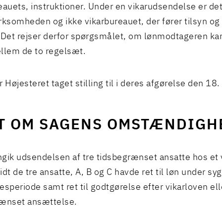
eauets, instruktioner. Under en vikarudsendelse er det
rksomheden og ikke vikarbureauet, der fører tilsyn og
 Det rejser derfor spørgsmålet, om lønmodtageren kan 
llem de to regelsæt.
 Højesteret taget stilling til i deres afgørelse den 18.
T OM SAGENS OMSTÆNDIGH
gik udsendelsen af tre tidsbegrænset ansatte hos et 
idt de tre ansatte, A, B og C havde ret til løn under sy
esperiode samt ret til godtgørelse efter vikarloven el
rænset ansættelse.