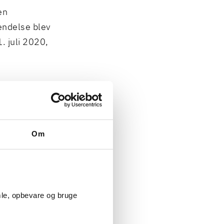
en
endelse blev
. juli 2020,
egge
brydelser,
Om
dløb.
omsten, som
mle, opbevare og bruge