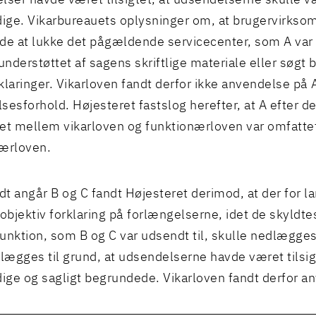
lser havde været tilsigtet, at udsendelserne skulle 
dige. Vikarbureauets oplysninger om, at brugervirks
de at lukke det pågældende servicecenter, som A var 
 understøttet af sagens skriftlige materiale eller søgt
klaringer. Vikarloven fandt derfor ikke anvendelse på 
sesforhold. Højesteret fastslog herefter, at A efter d
et mellem vikarloven og funktionærloven var omfattet
ærloven.
idt angår B og C fandt Højesteret derimod, at der for l
 objektiv forklaring på forlængelserne, idet de skyldtes
unktion, som B og C var udsendt til, skulle nedlægge
 lægges til grund, at udsendelserne havde været tilsig
dige og sagligt begrundede. Vikarloven fandt derfor a