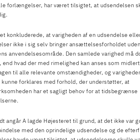
le forlængelser, har været tilsigtet, at udsendelsen 
dig.
et konkluderede, at varigheden af en udsendelse eller
lser ikke i sig selv bringer ansættelsesforholdet uden
vens anvendelsesområde. Den samlede varighed må d
 end hvad der med rimelighed kan anses som midlert
gen til alle relevante omstændigheder, og varighede
t kunne forklares med forhold, der understøtter, at
rksomheden har et sagligt behov for at tidsbegrænse
lserne.
dt angår A lagde Højesteret til grund, at det ikke var g
rbindelse med den oprindelige udsendelse og de efter