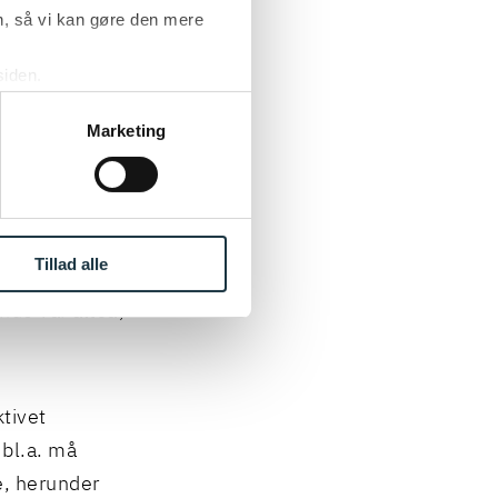
, så vi kan gøre den mere
tidig kan være
siden.
ke ’Om’.
Marketing
rtidig, må
arbureauet og
Tillad alle
ommende er
nde var altså,
ktivet
 bl.a. må
e, herunder