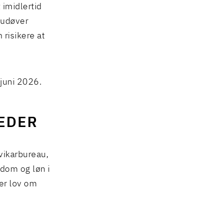
 imidlertid
 udøver
risikere at
 juni 2026.
EDER
vikarbureau,
gdom og løn i
ler lov om