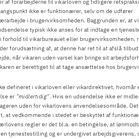
r af forarbejderne til vikarloven og tidligere retspraksi
ngspunkt ikke er funktionærer, selv om de udfører
ærarbejde i brugervirksomheden. Baggrunden er, at v
udsendelse typisk ikke anses for at indtage en tjeneste
i forhold til vikarbureauet eller brugervirksomheden, n
er forudsætning af, at denne har ret til at afslå tilbud
ejde, når vikaren uden varsel kan bringe sit arbejdsforh
ikaren er berettiget til at tage ansættelse hos bruge
ke defineret i vikarloven eller vikardirektivet, hvornår
lse er
”midlertidig”
. Hvis en udsendelse ikke er midler
geren uden for vikarlovens anvendelsesområde. Det 
et, at vedkommende i stedet er beskyttet af funktionæ
ærlovens regler er det bl.a. en betingelse, at lønmod
 en tjenestestilling og er undergivet arbejdsgiverens, d