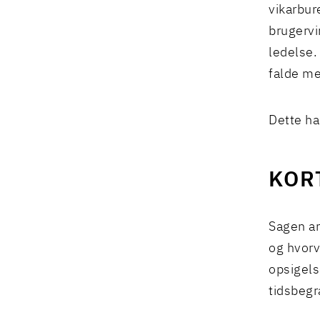
vikarbur
brugervi
ledelse.
falde me
Dette har
KOR
Sagen an
og hvorv
opsigels
tidsbeg