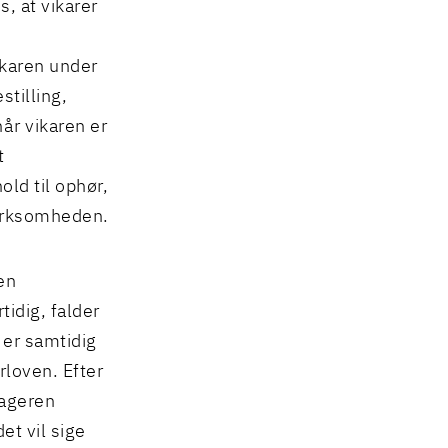
s, at vikarer
ikaren under
stilling,
år vikaren er
t
old til ophør,
rvirksomheden.
 en
tidig, falder
er samtidig
rloven. Efter
tageren
et vil sige