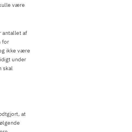
skulle være
 antallet af
 for
og ikke være
idigt under
n skal
odtgjort, at
følgende