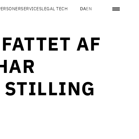
PERSONER
SERVICES
LEGAL TECH
DA
EN
FATTET AF
HAR
 STILLING