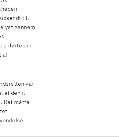
være
omheden
udsendt til,
 belyst gennem
As
et anførte om
 af
andsretten var
, at den it-
s. Det måtte
tet
nvendelse.