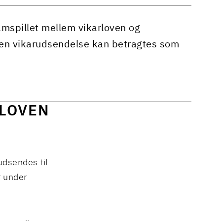
 samspillet mellem vikarloven og
 en vikarudsendelse kan betragtes som
RLOVEN
udsendes til
r under