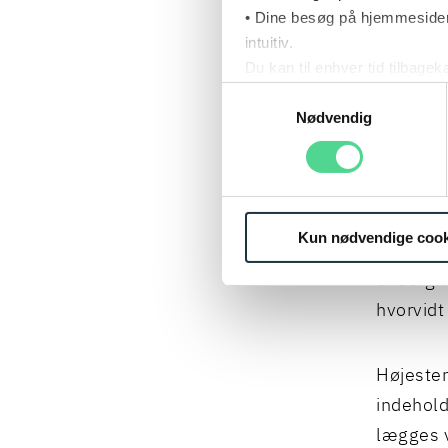
HØJ
• Dine besøg på hjemmesiden
intuitiv.
Højester
Du kan til enhver tid tilbage
Læs mere om brugen af cook
Samtykkevalg
funktion
Læs mere om vores behandl
Nødvendig
Udfører
brugervi
vedkomme
Kun nødvendige cook
er derm
undergiv
hvorvidt
Højester
indehold
lægges v