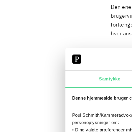
Den ene 
brugerv
forlænge
hvor ans
De to øv
brugervi
ansættel
Samtykke
indtil d
Denne hjemmeside bruger c
Alle tre
vikarbur
Poul Schmith/Kammeradvokaten
personoplysninger om:
• Dine valgte præferencer mh