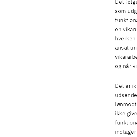
Det følge
som udga
funktion
en vikar
hverken 
ansat und
vikararb
og når v
Det er ik
udsende
lønmodta
ikke giv
funktion
indtager