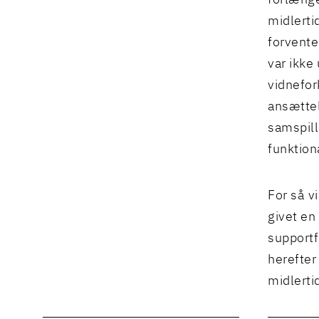
forlænge
midlerti
forvente
var ikke
vidnefor
ansættel
samspill
funktion
For så v
givet en
supportf
herefter
midlerti