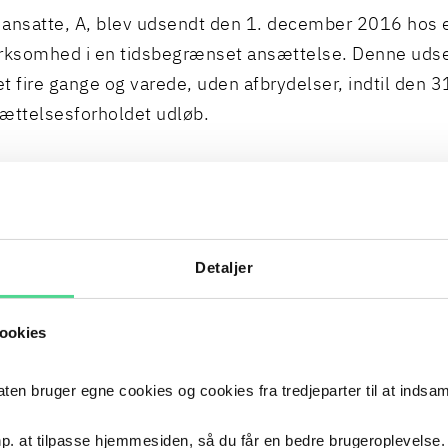
ansatte, A, blev udsendt den 1. december 2016 hos 
irksomhed i en tidsbegrænset ansættelse. Denne uds
t fire gange og varede, uden afbrydelser, indtil den 31
ættelsesforholdet udløb.
rige ansatte, B og C, var blevet udsendt hos en anden
rksomhed ligeledes i tidsbegrænsede ansættelser. B
ser blev forlænget i alt syv gange og varede, uden af
Detaljer
en 30. september 2019, hvor ansættelsesforholdene u
ookies
 ansættelser var omfattet af HK-Funktionæroverensk
eauet havde tiltrådt.
 bruger egne cookies og cookies fra tredjeparter til at indsa
p. at tilpasse hjemmesiden, så du får en bedre brugeroplevelse.