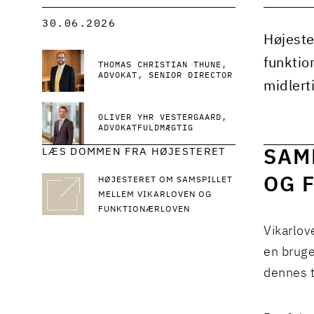
30.06.2026
Højeste
funktio
THOMAS CHRISTIAN THUNE
ADVOKAT, SENIOR DIRECTOR
midlerti
OLIVER YHR VESTERGAARD
ADVOKATFULDMÆGTIG
LÆS DOMMEN FRA HØJESTERET
SAM
OG 
HØJESTERET OM SAMSPILLET
MELLEM VIKARLOVEN OG
FUNKTIONÆRLOVEN
Vikarlov
en brug
dennes t