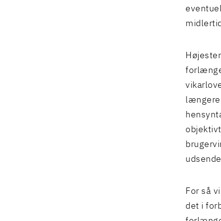
eventuel
midlerti
Højester
forlænge
vikarlo
længere,
hensynta
objektiv
brugervi
udsende
For så vi
det i fo