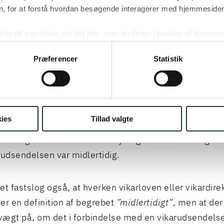
ESTERETS AFGØRELSE
, for at forstå hvordan besøgende interagerer med hjemmesiden
et fastslog, at vikarer omfattet af vikarloven ikke sam
kalde dit samtykke via det link, som du finder i bunden af hjemme
ies i cookiepolitikken og i cookiedeklarationen ved at klik
ærer, fordi de ikke indtager en tjenestestilling.
ing af personoplysninger her.
Præferencer
Statistik
 en lønmodtager derimod funktionærarbejde hos
rksomheden, uden at udsendelsen kan anses for midle
nde anses for at indtage en tjenestestilling hos vik
ies
Tillad valgte
ed beskyttet af funktionærloven, også selv om vedk
et brugervirksomhedens tilsyn og ledelse. Det afgøre
 udsendelsen var midlertidig.
et fastslog også, at hverken vikarloven eller vikardire
er en definition af begrebet
”midlertidigt”
, men at der
ægt på, om det i forbindelse med en vikarudsendels