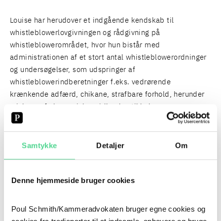
Louise har herudover et indgående kendskab til
whistleblowerlovgivningen og rådgivning på
whistleblowerområdet, hvor hun bistår med
administrationen af et stort antal whistleblowerordninger
og undersøgelser, som udspringer af
whistleblowerindberetninger f.eks. vedrørende
krænkende adfærd, chikane, strafbare forhold, herunder
misbrug af økonomiske midler, bestikkelse,
uhensigtsmæssige virksomhedskulturer mv.
Louise afholder løbende kurser og oplæg om aktuelle
Samtykke
Detaljer
Om
ansættelses- og arbejdsretlige emner samt om
whistleblowerområdet, herunder administrationen af
Denne hjemmeside bruger cookies
whistleblowerordninger og håndteringen af
whistleblowersager.
Poul Schmith/Kammeradvokaten bruger egne cookies og