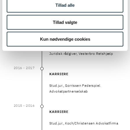
2017
- NU
Tillad alle
2017
–
NU
UDDANNELSE
Tillad valgte
Cand.jur., Københavns Universitet
2016
- 2018
Kun nødvendige cookies
2016
–
2018
KARRIERE
Juridisk rådgiver, Vesterbro Retshjælp
2016
- 2017
2016
–
2017
KARRIERE
Stud.jur., Gorrissen Federspiel
Advokatpartnerselskab
2015
- 2016
2015
–
2016
KARRIERE
Stud.jur., Koch/Christensen Advokatfirma