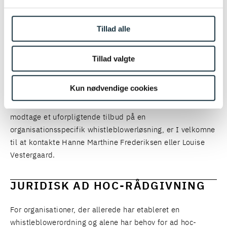
udarbejdelse af lovpligtige politikker og
Tillad alle
retningslinjer for at sikre compliance,
varetagelse af driften af jeres
Tillad valgte
whistleblowerordning,
løbende screening af indberetninger og feedback
til indberettere.
Kun nødvendige cookies
Ønsker I en uforpligtende drøftelse af jeres behov samt at
modtage et uforpligtende tilbud på en
organisationsspecifik whistleblowerløsning, er I velkomne
til at kontakte
Hanne Marthine Frederiksen
eller
Louise
Vestergaard
.
JURIDISK AD HOC-RÅDGIVNING
For organisationer, der allerede har etableret en
whistleblowerordning og alene har behov for ad hoc-