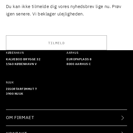
Du kan ikke tilmelde dig vores nyhedsbrev lige nu. Prøv
igen senere. Vi beklager ulejligheden.
TILMELD
KØBENHAVN
AARHUS
KALVEBOD BRYGGE 32
EUROPAPLADS 8
1560 KØBENHAVN V
8000 AARHUS C
NUUK
ISSORTARFIMMUT 7
3900 NUUK
OM FIRMAET