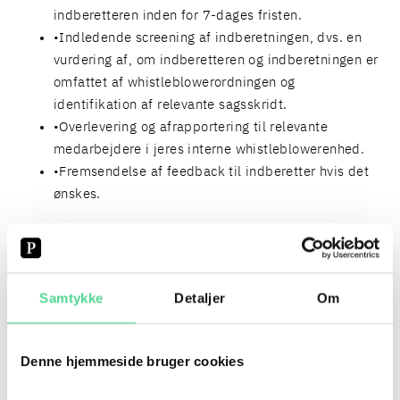
indberetteren inden for 7-dages fristen.
Indledende screening af indberetningen, dvs. en
vurdering af, om indberetteren og indberetningen er
omfattet af whistleblowerordningen og
identifikation af relevante sagsskridt.
Overlevering og afrapportering til relevante
medarbejdere i jeres interne whistleblowerenhed.
Fremsendelse af feedback til indberetter hvis det
ønskes.
Prisen for Poul Schmith Whistleblower Services afhænger
af størrelsen af jeres arbejdsplads. Ønsker I et
uforpligtende tilbud eller en uforpligtende drøftelse af
vores whistleblowerløsning, herunder en kort
Samtykke
Detaljer
Om
demonstration af
whistleblowerplatformen/whistleblowerportalen, er I
Denne hjemmeside bruger cookies
velkomne til at kontakte
Hanne Marthine Frederiksen
eller
Louise Vestergaard
.