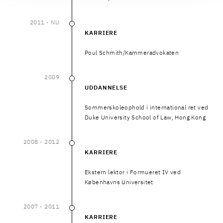
2011
- NU
2011
–
NU
KARRIERE
Poul Schmith/Kammeradvokaten
2009
2009
UDDANNELSE
Sommerskoleophold i international ret ved
Duke University School of Law, Hong Kong
2008
- 2012
2008
–
2012
KARRIERE
Ekstern lektor i Formueret IV ved
Københavns Universitet
2007
- 2011
2007
–
2011
KARRIERE