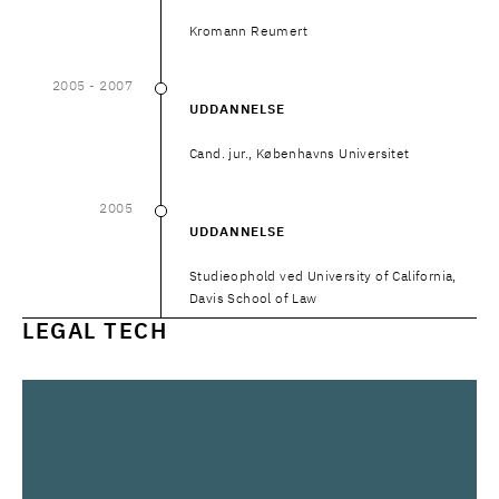
Kromann Reumert
2005
- 2007
2005
–
2007
UDDANNELSE
Cand. jur., Københavns Universitet
2005
2005
UDDANNELSE
Studieophold ved University of California,
Davis School of Law
LEGAL TECH