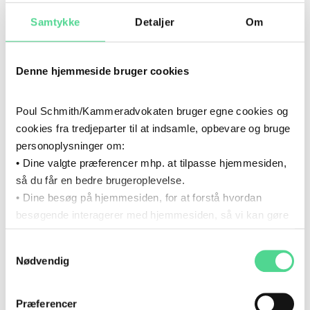
Samtykke
Detaljer
Om
FONDE OG SELVEJENDE INSTITUTIONER
Denne hjemmeside bruger cookies
WHISTLEBLOWERORDNINGER
Poul Schmith/Kammeradvokaten bruger egne cookies og
OFFENTLIG-PRIVATE SAMARBEJDER
cookies fra tredjeparter til at indsamle, opbevare og bruge
personoplysninger om:
M&A - MERGERS AND ACQUISITIONS
• Dine valgte præferencer mhp. at tilpasse hjemmesiden,
så du får en bedre brugeroplevelse.
• Dine besøg på hjemmesiden, for at forstå hvordan
SELSKABSRET
besøgende interagerer med hjemmesiden, så vi kan gøre
den mere intuitiv.
SELVSTÆNDIGE OFFENTLIGE VIRKSOMHEDER (SOV’ER)
Samtykkevalg
Du kan til enhver tid tilbagekalde dit samtykke via det link,
Nødvendig
som du finder i bunden af hjemmesiden.
Læs mere om brugen af cookies i cookiepolitikken og i
SOCIALE INVESTERINGER
cookiedeklarationen ved at klikke ’Om’.
Præferencer