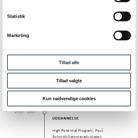
Læs mere om vores behandling af personoplysninger
her.
CV
Statistik
Marketing
2017
2017
UDDANNELSE
Copenhagen Business School Executive
Tillad alle
Bestyrelsesuddannelsen 2017
2016
Tillad valgte
2016
UDDANNELSE
PRINCE2®-certificeret
Kun nødvendige cookies
2015
- 2017
2015
–
2017
UDDANNELSE
High Potential Program, Poul
Schmith/Kammeradvokaten