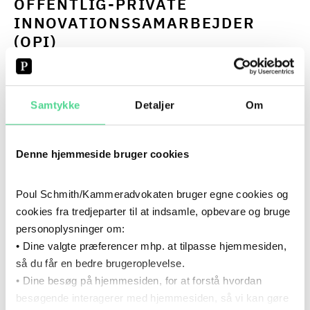
OFFENTLIG-PRIVATE
INNOVATIONSSAMARBEJDER
(OPI)
Vi bistår løbende ved etablering af
udviklingssamarbejder, hvor vi sikrer en juridisk korrekt
Samtykke
Detaljer
Om
og kommerciel fornuftig proces samt et kommercielt
gennemtænkt aftalegrundlag. Vi bistår med indgåelse af
OPI-aftaler i kommunalt og regionalt regi, herunder vedr.
Denne hjemmeside bruger cookies
udbudsretlige og statsstøtteretlige løsningsmodeller.
Poul Schmith/Kammeradvokaten bruger egne cookies og
Udviklingssamarbejder kan gennemføres på forskellige
cookies fra tredjeparter til at indsamle, opbevare og bruge
måder alt efter parternes formål med samarbejdet,
personoplysninger om:
herunder bl.a. som OPI-aftaler eller som
• Dine valgte præferencer mhp. at tilpasse hjemmesiden,
innovationspartnerskaber. Det er vigtigt at foretage et
så du får en bedre brugeroplevelse.
rigtigt valg af samarbejdsmodel, da dette har afgørende
• Dine besøg på hjemmesiden, for at forstå hvordan
betydning for den retlige regulering og for det
besøgende interagerer med hjemmesiden, så vi kan gøre
efterfølgende praktiske udviklingsforløb og mulighederne