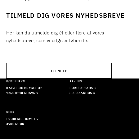
TILMELD DIG VORES NYHEDSBREVE
Her kan du tilmelde dig ét eller flere af vores
nyhedsbreve, som vi udgiver løbende.
TILMELD
KØBENHAVN
AARHUS
KALVEBOD BRYGGE 32
EUROPAPLADS 8
1560 KØBENHAVN V
8000 AARHUS C
NUUK
ISSORTARFIMMUT 7
3900 NUUK