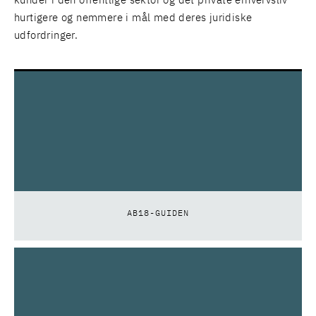
kunder i den offentlige sektor og det private erhvervsliv
hurtigere og nemmere i mål med deres juridiske
udfordringer.
AB18-GUIDEN