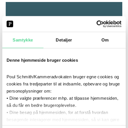
Samtykke
Detaljer
Om
Denne hjemmeside bruger cookies
EXTRANET
Poul Schmith/Kammeradvokaten bruger egne cookies og
cookies fra tredjeparter til at indsamle, opbevare og bruge
personoplysninger om:
• Dine valgte præferencer mhp. at tilpasse hjemmesiden,
så du får en bedre brugeroplevelse.
• Dine besøg på hjemmesiden, for at forstå hvordan
besøgende interagerer med hjemmesiden, så vi kan gøre
den mere intuitiv.