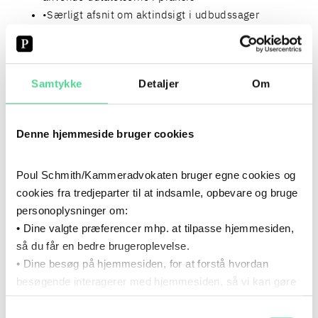
Særligt afsnit om aktindsigt i udbudssager
Q&A med mulighed for at stille
generelle spørgsmål om aktindsigt til os
Netværk om aktindsigt faciliteret af vores jurister
Samtykke
Detaljer
Om
INKLUDERET I MEDLEMSKAB
NETVÆRK OM AKTINDSIGT
Denne hjemmeside bruger cookies
PRIS FOR MEDLEMSKAB
3 brugere – 13.000 kr. pr. år
Poul Schmith/Kammeradvokaten bruger egne cookies og
10 brugere – 32.000 kr. pr. år
cookies fra tredjeparter til at indsamle, opbevare og bruge
20+ brugere – 53.000 kr. pr. år
personoplysninger om:
• Dine valgte præferencer mhp. at tilpasse hjemmesiden,
så du får en bedre brugeroplevelse.
SPECIALISTER
• Dine besøg på hjemmesiden, for at forstå hvordan
besøgende interagerer med hjemmesiden, så vi kan gøre
SUNE FUGLEHOLM
AZAD TAHERI ABKENAR
den mere intuitiv.
PARTNER, ADVOKAT (H)
PARTNER, ADVOKAT (L), PH.D.
Samtykkevalg
Du kan til enhver tid tilbagekalde dit samtykke via det link,