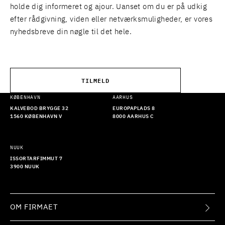
holde dig informeret og ajour. Uanset om du er på udkig
efter rådgivning, viden eller netværksmuligheder, er vores
nyhedsbreve din nøgle til det hele.
TILMELD
KØBENHAVN
AARHUS
KALVEBOD BRYGGE 32
EUROPAPLADS 8
1560 KØBENHAVN V
8000 AARHUS C
NUUK
ISSORTARFIMMUT 7
3900 NUUK
OM FIRMAET