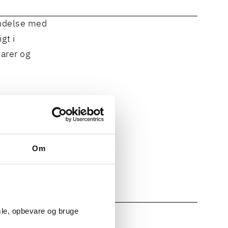
bindelse med
gt i
arer og
 bl.a.
mplekse
Om
ienter og
mle, opbevare og bruge