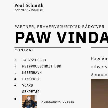
PARTNER, ERHVERVSJURIDISK RÅDGIVER
PAW VIND
KONTAKT
Paw Vin
+4525100533
erhverv
PVI@POULSCHMITH.DK
KØBENHAVN
gennemf
LINKEDIN
VCARD
SEKRETÆR
ALEKSANDRA OLESEN