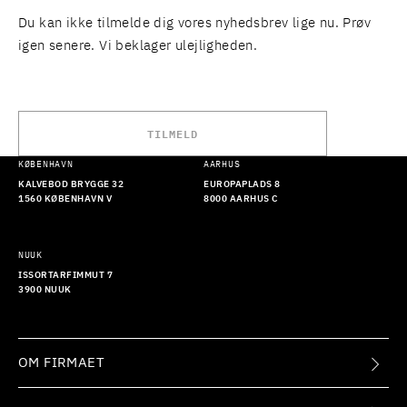
Du kan ikke tilmelde dig vores nyhedsbrev lige nu. Prøv
igen senere. Vi beklager ulejligheden.
TILMELD
KØBENHAVN
AARHUS
KALVEBOD BRYGGE 32
EUROPAPLADS 8
1560 KØBENHAVN V
8000 AARHUS C
NUUK
ISSORTARFIMMUT 7
3900 NUUK
OM FIRMAET