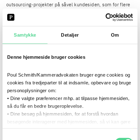
outsourcing-projekter på såvel kundesiden, som for flere
af de ledende IT- og outsourcing-leverandører; det være
sig både outsourcing af IT og af BPO.
Samtykke
Detaljer
Om
Herudover har vi en enestående og omfattende erfaring
med håndtering af lovreguleret virksomhed, herunder ved
digital understøttelse af reguleret virksomhed eller
Denne hjemmeside bruger cookies
processer. Forhold, der kræver særlig fokus og regulering
ved outsourcing-projekter, hvis sådanne processer eller
Poul Schmith/Kammeradvokaten bruger egne cookies og
forretninger er i spil.
cookies fra tredjeparter til at indsamle, opbevare og bruge
personoplysninger om:
Dette gør, at vi i dag kan tilbyde en bred faglig viden med
• Dine valgte præferencer mhp. at tilpasse hjemmesiden,
en høj grad af ekspertise om outsourcing, der
så du får en bedre brugeroplevelse.
understøttes af en nuanceret og opdateret viden om
• Dine besøg på hjemmesiden, for at forstå hvordan
konkrete løsningsmuligheder og markedsstandarder.
besøgende interagerer med hjemmesiden, så vi kan gøre
den mere intuitiv.
Samtykkevalg
Du kan til enhver tid tilbagekalde dit samtykke via det link,