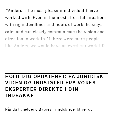
 "Anders is he most pleasant individual I have 
worked with. Even in the most stressful situations 
with tight deadlines and hours of work, he stays 
calm and can clearly communicate the vision and 
direction to work in. If there were mere people 
like Anders, we would have an excellent work-life 
balance in all project teams." 
HOLD DIG OPDATERET: FÅ JURIDISK
VIDEN OG INDSIGTER FRA VORES
EKSPERTER DIREKTE I DIN
INDBAKKE
Når du tilmelder dig vores nyhedsbreve, bliver du