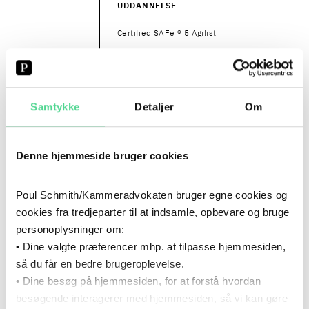
2021
–
NU
UDDANNELSE
Certified SAFe ® 5 Agilist
2017
- NU
2017
–
NU
KARRIERE
Samtykke
Detaljer
Om
Poul Schmith/Kammeradvokaten
2016
- 2017
2016
–
2017
Denne hjemmeside bruger cookies
KARRIERE
Legal Consulting, Rambøll Management
Poul Schmith/Kammeradvokaten bruger egne cookies og
Consulting
cookies fra tredjeparter til at indsamle, opbevare og bruge
personoplysninger om:
2013
- NU
2013
–
NU
• Dine valgte præferencer mhp. at tilpasse hjemmesiden,
UDDANNELSE
så du får en bedre brugeroplevelse.
APMG/DSDM Agile Project Manager
• Dine besøg på hjemmesiden, for at forstå hvordan
(Foundation and Practitioner Certificate)
besøgende interagerer med hjemmesiden, så vi kan gøre