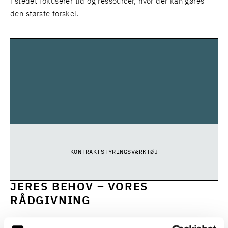
i stedet fokuserer tid og ressourcer, hvor der kan gøres
den største forskel.
KONTRAKTSTYRINGSVÆRKTØJ
JERES BEHOV – VORES
RÅDGIVNING
Jeres behov er i fokus, og vi tilpasser altid vores