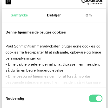
rådgivning til jeres konkrete behov.
Samtykke
Detaljer
Om
VORES RÅDGIVNING KAN BL.A.
OMFATTE:
Denne hjemmeside bruger cookies
Contract Management-strategi
modenhedsanalyse
Poul Schmith/Kammeradvokaten bruger egne cookies og
etablering af udviklingsplan for Contract
cookies fra tredjeparter til at indsamle, opbevare og bruge
Management
personoplysninger om:
ændringshåndtering i praksis
• Dine valgte præferencer mhp. at tilpasse hjemmesiden,
risikolog
så du får en bedre brugeroplevelse.
udvikling og implementering af konkrete processer
• Dine besøg på hjemmesiden, for at forstå hvordan
og værktøjer
besøgende interagerer med hjemmesiden, så vi kan gøre
visuelle kontraktstyringsværktøjer
den mere intuitiv.
kontraktworkshops og overdragelse til
Samtykkevalg
Du kan til enhver tid tilbagekalde dit samtykke via det link,
Nødvendig
projektorganisation
som du finder i bunden af hjemmesiden.
digitalt kontraktstyringsværktøj
Læs mere om brugen af cookies i cookiepolitikken og i