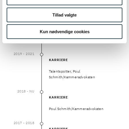
2024
- NU
Tillad valgte
2024
–
NU
KARRIERE
Certificeret IT-advokat og certificeret
Kun nødvendige cookies
juridisk ekspert i IT-tvister hos Danske IT-
advokater
2019
- 2021
2019
–
2021
KARRIERE
Talentspotter, Poul
Schmith/Kammeradvokaten
2018
- NU
2018
–
NU
KARRIERE
Poul Schmith/Kammeradvokaten
2017
- 2018
2017
–
2018