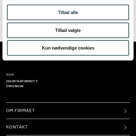
igen senere. Vi beklager ulejligheden.
Tillad alle
Tillad valgte
TILMELD
KØBENHAVN
AARHUS
Kun nødvendige cookies
KALVEBOD BRYGGE 32
EUROPAPLADS 8
1560 KØBENHAVN V
8000 AARHUS C
NUUK
ISSORTARFIMMUT 7
3900 NUUK
OM FIRMAET
KONTAKT