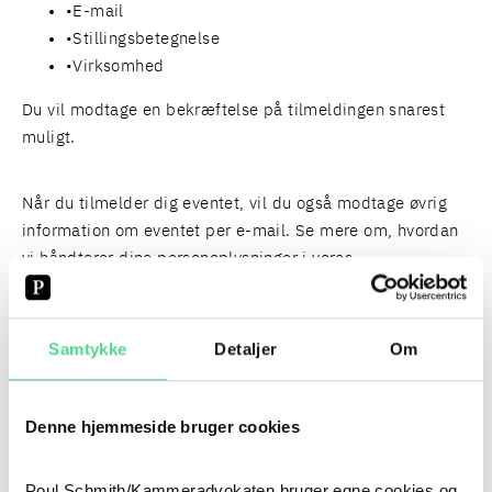
E-mail
Stillingsbetegnelse
Virksomhed
Du vil modtage en bekræftelse på tilmeldingen snarest
muligt.
Når du tilmelder dig eventet, vil du også modtage øvrig
information om eventet per e-mail. Se mere om, hvordan
vi håndterer dine personoplysninger i vores
databeskyttelsespolitik
og
oplysningsskema
.
Samtykke
Detaljer
Om
PERSONER
FIND HER
Denne hjemmeside bruger cookies
Poul Schmith/Kammeradvokaten bruger egne cookies og