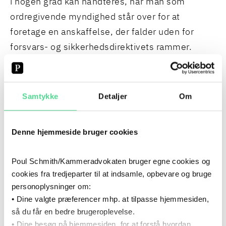
i nogen grad kan håndteres, når man som
ordregivende myndighed står over for at
foretage en anskaffelse, der falder uden for
forsvars- og sikkerhedsdirektivets rammer.
Vi slutter af med at gøre status på den
forestående revision af forsvars- og
Samtykke
Detaljer
Om
sikkerhedsdirektivet, ligesom vi vil trække tråde
til det større retlige bagtæppe, herunder
Denne hjemmeside bruger cookies
traktatens undtagelsesbestemmelse i artikel
346 og det grundlæggende princip om, at
Poul Schmith/Kammeradvokaten bruger egne cookies og
medlemsstater ikke gennem udbudsreglerne
cookies fra tredjeparter til at indsamle, opbevare og bruge
skal tvinges til at kompromittere deres
personoplysninger om:
væsentlige sikkerhedsinteresser.
• Dine valgte præferencer mhp. at tilpasse hjemmesiden,
så du får en bedre brugeroplevelse.
TILMELD DIG GRUPPEN FORUM FOR KONTRAKTER
OG UDBUD
• Dine besøg på hjemmesiden, for at forstå hvordan