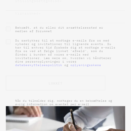
Stillingsbetegnelse
*
Virksomhed
*
Bekræft, at du eller dit ansættelsessted er
medlem af forummet
Du samtykker til at modtage e-mails fra os med
nyheder og invitationer til lignende events. Du
kan til enhver tid frabede dig at modtage e-mails
fra os ved at følge linket 'afmeld', som du
finder i bunden af vores e-mails med
invitationer. Læs mere om, hvordan vi håndterer
dine personoplysninger i vores
databeskyttelsespolitik
og
oplysningsskema
LUKKET
Når du tilmelder dig, modtager du en bekræftelse og
øvrig information om eventet per e-mail.