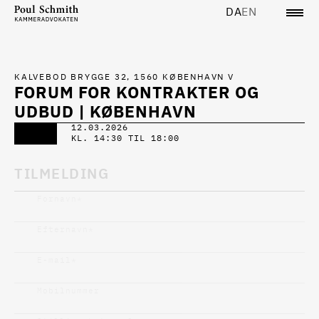
DA
EN
KALVEBOD BRYGGE 32, 1560 KØBENHAVN V
FORUM FOR KONTRAKTER OG
UDBUD | KØBENHAVN
12.03.2026
KL. 14:30 TIL 18:00
TILMELDING
Fornavn
*
Efternavn
*
E-mail
*
Mobilnummer