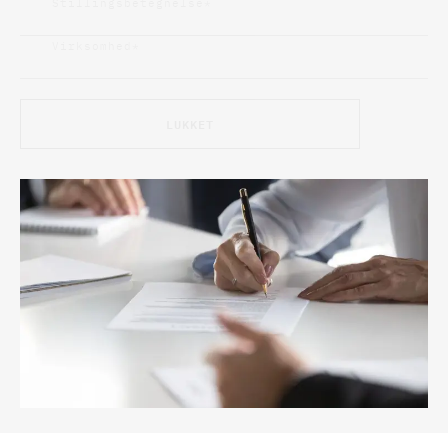
Stillingsbetegnelse
*
Virksomhed
*
LUKKET