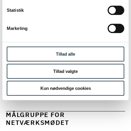
16.45-17.00: Pause
her.
Statistik
17.00-18.00: Kontraktreguleringen af AI (fortsat)
v/Partner, advokat Milena Anguelova Krogsgaard og
Marketing
partner, advokat Thomas Dithmer, Poul
Schmith/Kammeradvokaten
Tillad alle
• Væsentlige reguleringstemaer - overblik
• Særligt om regulering af vederlag
Tillad valgte
• Særligt om regulering af SLA
• Særligt om regulering af ophørsydelser
Kun nødvendige cookies
18.00-19.00: Netværk med en let anretning og vin
MÅLGRUPPE FOR
NETVÆRKSMØDET