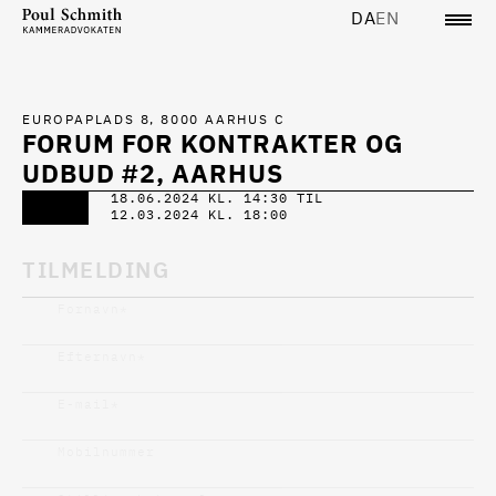
DA
EN
EUROPAPLADS 8, 8000 AARHUS C
FORUM FOR KONTRAKTER OG
UDBUD #2, AARHUS
18.06.2024 KL. 14:30 TIL
12.03.2024 KL. 18:00
TILMELDING
Fornavn
*
Efternavn
*
E-mail
*
Mobilnummer