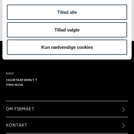
igen senere. Vi beklager ulejligheden.
Tillad alle
Tillad valgte
TILMELD
KØBENHAVN
AARHUS
Kun nødvendige cookies
KALVEBOD BRYGGE 32
EUROPAPLADS 8
1560 KØBENHAVN V
8000 AARHUS C
NUUK
ISSORTARFIMMUT 7
3900 NUUK
OM FIRMAET
KONTAKT