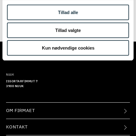
igen senere. Vi beklager ulejligheden.
Tillad alle
Tillad valgte
TILMELD
KØBENHAVN
AARHUS
Kun nødvendige cookies
KALVEBOD BRYGGE 32
EUROPAPLADS 8
1560 KØBENHAVN V
8000 AARHUS C
NUUK
ISSORTARFIMMUT 7
3900 NUUK
OM FIRMAET
KONTAKT