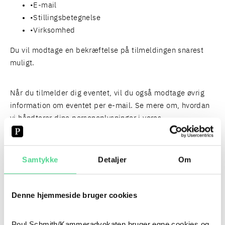
E-mail
Stillingsbetegnelse
Virksomhed
Du vil modtage en bekræftelse på tilmeldingen snarest
muligt.
Når du tilmelder dig eventet, vil du også modtage øvrig
information om eventet per e-mail. Se mere om, hvordan
vi håndterer dine personoplysninger i vores
databeskyttelsespolitik
og
oplysningsskema
.
Samtykke
Detaljer
Om
PERSONER
FIND HER
Denne hjemmeside bruger cookies
Poul Schmith/Kammeradvokaten bruger egne cookies og