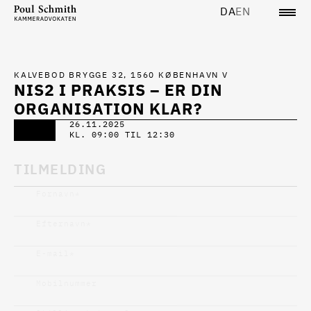
DA
EN
KALVEBOD BRYGGE 32, 1560 KØBENHAVN V
NIS2 I PRAKSIS – ER DIN
ORGANISATION KLAR?
26.11.2025
KL. 09:00 TIL 12:30
TILMELDING
Fornavn
*
Efternavn
*
E-mail
*
Mobilnummer