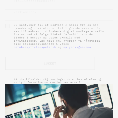
Stillingsbetegnelse
*
Virksomhed
*
Du samtykker til at modtage e-mails fra os med
nyheder og invitationer til lignende events. Du
kan til enhver tid frabede dig at modtage e-mails
fra os ved at følge linket 'afmeld', som du
finder i bunden af vores e-mails med
invitationer. Læs mere om, hvordan vi håndterer
dine personoplysninger i vores
databeskyttelsespolitik
og
oplysningsskema
LUKKET
Når du tilmelder dig, modtager du en bekræftelse og
øvrig information om eventet per e-mail.