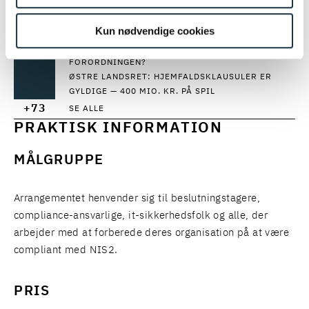
CYBERSIKKERHEDSSPECIALIST I EN TSUNAMI AF
REGULERING FYLDER 40 ÅR
Kun nødvendige cookies
HVORNÅR ER OFFENTLIGE MYNDIGHEDERS AI-
SYSTEMER HØJRISIKO EFTER AI-
FORORDNINGEN?
ØSTRE LANDSRET: HJEMFALDSKLAUSULER ER
GYLDIGE — 400 MIO. KR. PÅ SPIL
+73
SE ALLE
PRAKTISK INFORMATION
MÅLGRUPPE
Arrangementet henvender sig til beslutningstagere,
compliance-ansvarlige, it-sikkerhedsfolk og alle, der
arbejder med at forberede deres organisation på at være
compliant med NIS2.
PRIS