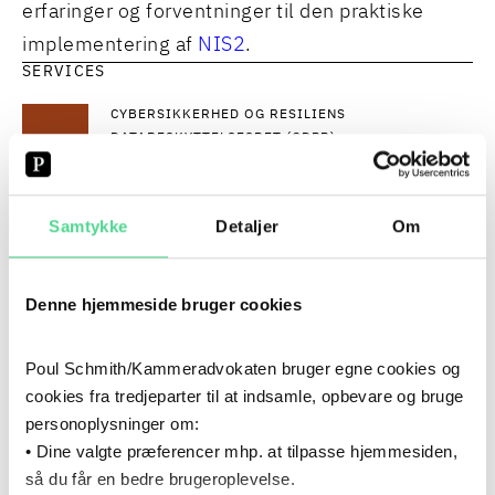
erfaringer og forventninger til den praktiske
implementering af
NIS2
.
SERVICES
CYBERSIKKERHED OG RESILIENS
DATABESKYTTELSESRET (GDPR)
TEKNOLOGI OG DIGITALISERING
PROGRAM
Samtykke
Detaljer
Om
Kl. 09.00: Ankomst og kaffe
Denne hjemmeside bruger cookies
Kl. 09.30-12.00: Oplæg
Poul Schmith/Kammeradvokaten bruger egne cookies og
Status på regler og vejledninger: Hvordan er NIS2-
cookies fra tredjeparter til at indsamle, opbevare og bruge
direktivet blevet implementeret i Danmark, og
personoplysninger om:
hvilke praktiske vejledninger m.v. har Styrelsen for
• Dine valgte præferencer mhp. at tilpasse hjemmesiden,
Samfundssikkerhed udstedt?
så du får en bedre brugeroplevelse.
v/ Morten Rosted Vang, Styrelsen for