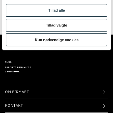
igen senere. Vi beklager ulejligheden.
Tillad alle
Tillad valgte
TILMELD
KØBENHAVN
AARHUS
Kun nødvendige cookies
KALVEBOD BRYGGE 32
EUROPAPLADS 8
1560 KØBENHAVN V
8000 AARHUS C
NUUK
ISSORTARFIMMUT 7
3900 NUUK
OM FIRMAET
KONTAKT