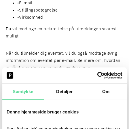
E-mail
Stillingsbetegnelse
Virksomhed
Du vil modtage en bekræftelse på tilmeldingen snarest
muligt.
Når du tilmelder dig eventet, vil du også modtage øvrig
information om eventet per e-mail. Se mere om, hvordan
vi håndterer dine personoplysninger i vores
databeskyttelsespolitik
og
oplysningsskema
.
Samtykke
Detaljer
Om
PERSONER
FIND HER
Denne hjemmeside bruger cookies
Poul Schmith/Kammeradvokaten bruger egne cookies og