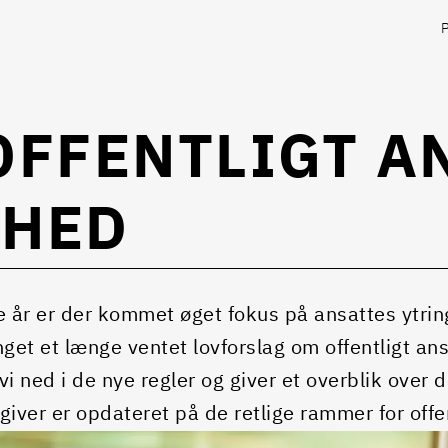
OFFENTLIGT A
IHED
e år er der kommet øget fokus på ansattes ytri
nget et længe ventet lovforslag om offentligt an
vi ned i de nye regler og giver et overblik over
giver er opdateret på de retlige rammer for offen