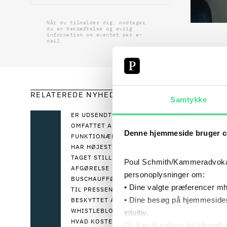
Når du tilmelder dig, modtager
du en bekræftelse og øvrig
information om eventet per e-
mail.
RELATEREDE NYHEDER
DU 
Samtykke
ER UDSENDTE VIKARER
OMFATTET AF
Webinare
Denne hjemmeside bruger c
FUNKTIONÆRLOVEN? DET
ytringsf
HAR HØJESTERET NETOP
TAGET STILLING TIL I EN NY
Poul Schmith/Kammeradvokaten
forvente
AFGØRELSE
personoplysninger om:
BUSCHAUFFØRS UDTALELSER
• Dine valgte præferencer mh
TIL PRESSEN VAR IKKE
Vi ser i
• Dine besøg på hjemmesiden
BESKYTTET AF
der gælde
WHISTLEBLOWERLOVEN
intuitiv.
HVAD KOSTER EN USAGLIG
Du kan til enhver tid tilbage