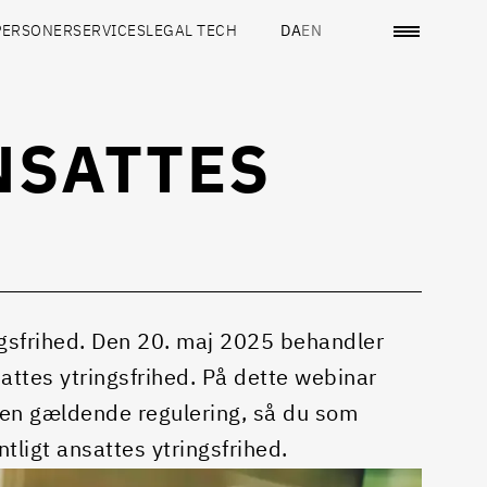
PERSONER
SERVICES
LEGAL TECH
DA
EN
NSATTES
ngsfrihed. Den 20. maj 2025 behandler
sattes ytringsfrihed. På dette webinar
 den gældende regulering, så du som
tligt ansattes ytringsfrihed.