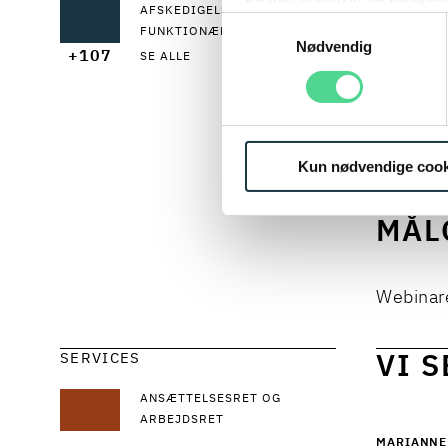
AFSKEDIGELSE AF EN
Læs mere om brugen af cook
Samtykkevalg
HVO
FUNKTIONÆR?
Læs mere om vores behandl
Nødvendig
+107
SE ALLE
Det er v
håndtere
konflikt
Kun nødvendige cook
MÅL
Webinare
SERVICES
VI 
ANSÆTTELSESRET OG
ARBEJDSRET
MARIANNE