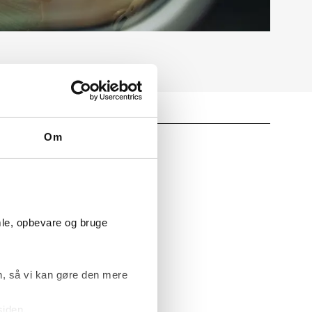
Om
ttes
t ansatte, som
mle, opbevare og bruge
egrænsninger
, så vi kan gøre den mere
siden.