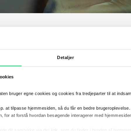
FÅR VIDEN OM
Detaljer
t indeholder en gennemgang af reguleringen af ansa
ookies
rihed med særligt fokus på de nye regler for offentlig
 bruger egne cookies og cookies fra tredjeparter til at indsa
s vedtaget i Folketinget den 20. maj 2025.
p. at tilpasse hjemmesiden, så du får en bedre brugeroplevelse.
 den forbindelse nærmere på, hvilke rettigheder og b
, for at forstå hvordan besøgende interagerer med hjemmesiden
r for offentligt ansatte, når de ytrer sig.
kalde dit samtykke via det link, som du finder i bunden af hjemme