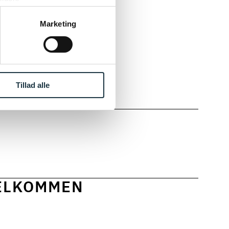
ke ’Om’.
Marketing
 kunne
undgå, at en
dteres.
Tillad alle
VELKOMMEN