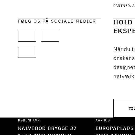
PARTNER, A
FØLG OS PÅ SOCIALE MEDIER
HOLD 
EKSPE
Når du t
ønsker a
designet
netværks
TI
KØBENHAVN
AARHUS
KALVEBOD BRYGGE 32
EUROPAPLADS