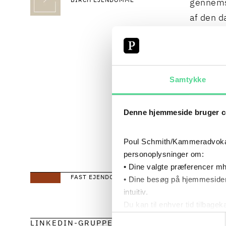
BIRCH EJENDOMME
gennemsn
af den d
Vi ønske
godt sa
Samtykke
Teamet b
Denne hjemmeside bruger c
Lars Kl
Poul Schmith/Kammeradvokaten
Læs mere
personoplysninger om:
• Dine valgte præferencer mh
FAST EJENDOM
• Dine besøg på hjemmesiden
RIKKE HO
intuitiv.
PARTNER, 
Du kan til enhver tid tilbage
Læs mere om brugen af cook
Samtykkevalg
LINKEDIN-GRUPPE