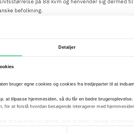
itsstørrelse på 88 kvm og henvender sig dermed til 
anske befolkning.
r begge parter tillykke med transaktionen og takker Ac
marbejde.
Detaljer
ag transaktionen er
Rikke Hoffensetz Andresen
,
Phil
ookies
emmed Bjørk
og
Camilla Mann Steensbro
.
 bruger egne cookies og cookies fra tredjeparter til at indsa
 om vores advokaters rådgivning i Fast Ejendom.
p. at tilpasse hjemmesiden, så du får en bedre brugeroplevelse.
, for at forstå hvordan besøgende interagerer med hjemmesiden
FFENSETZ ANDRESEN
PHILIP PROCHOWNIK
LARS KL
ADVOKAT
PARTNER, ADVOKAT (L)
ADVOKAT,
kalde dit samtykke via det link, som du finder i bunden af hjemme
ies i cookiepolitikken og i cookiedeklarationen ved at klik