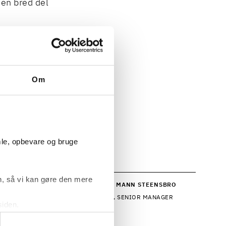
en bred del
cura for et
Om
ip Prochownik
,
mle, opbevare og bruge
, så vi kan gøre den mere
EMMED BJØRK
CAMILLA MANN STEENSBRO
 SENIOR MANAGER
ADVOKAT, SENIOR MANAGER
siden.
ke ’Om’.