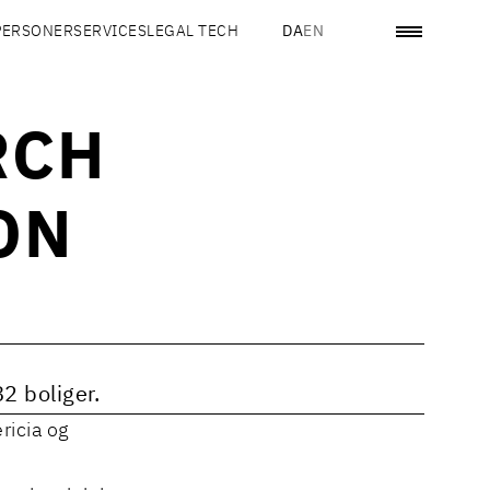
PERSONER
SERVICES
LEGAL TECH
DA
EN
RCH
ON
2 boliger.
ricia og