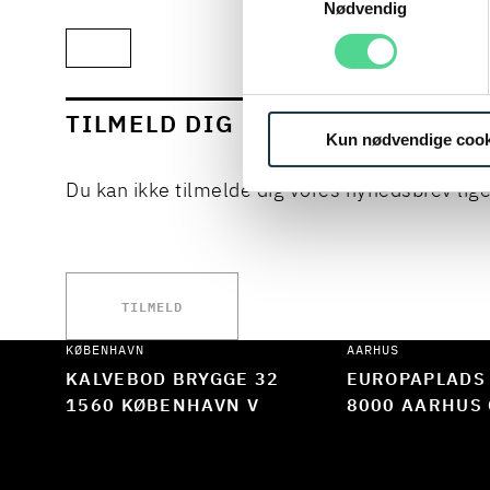
Læs mere om vores behandl
Nødvendig
TILMELD DIG VORES NYHEDSBR
Kun nødvendige cook
Du kan ikke tilmelde dig vores nyhedsbrev lige
TILMELD
KØBENHAVN
AARHUS
KALVEBOD BRYGGE 32
EUROPAPLADS
1560 KØBENHAVN V
8000 AARHUS 