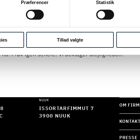
ing af personoplysninger her.
Præferencer
Statistik
EVE
ies
Tillad valgte
 nu. Prøv igen senere. Vi beklager ulejligheden.
NUUK
OM FIRM
 8
ISSORTARFIMMUT 7
C
3900 NUUK
KONTAK
PRESSE