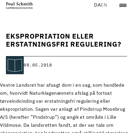
DA
EN
EKSPROPRIATION ELLER
ERSTATNINGSFRI REGULERING?
08.05.2018
Vestre Landsret har afsagt dom i en sag, som handlede
om, hvorvidt Naturklagenævnets afslag på fortsat
tørveindvinding var erstatningsfri regulering eller
ekspropriation. Sagen var anlagt af Pindstrup Mosebrug
A/S (herefter ”Pindstrup”) og angik et område i Lille
Vildmose. Da landsretten fandt, at der var tale om