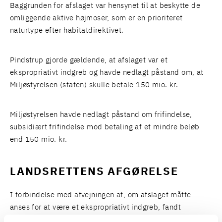
Baggrunden for afslaget var hensynet til at beskytte de
omliggende aktive højmoser, som er en prioriteret
naturtype efter habitatdirektivet.
Pindstrup gjorde gældende, at afslaget var et
ekspropriativt indgreb og havde nedlagt påstand om, at
Miljøstyrelsen (staten) skulle betale 150 mio. kr.
Miljøstyrelsen havde nedlagt påstand om frifindelse,
subsidiært frifindelse mod betaling af et mindre beløb
end 150 mio. kr.
LANDSRETTENS AFGØRELSE
I forbindelse med afvejningen af, om afslaget måtte
anses for at være et ekspropriativt indgreb, fandt
landsretten, at Pindstrup have sandsynliggjort, at det