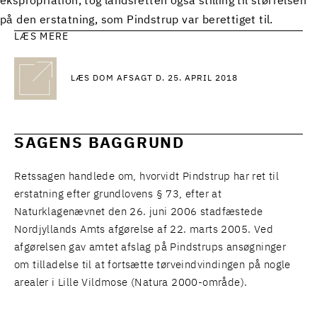
ekspropriation, tog landsretten også stilling til størrelsen
på den erstatning, som Pindstrup var berettiget til.
LÆS MERE
LÆS DOM AFSAGT D. 25. APRIL 2018
SAGENS BAGGRUND
Retssagen handlede om, hvorvidt Pindstrup har ret til
erstatning efter grundlovens § 73, efter at
Naturklagenævnet den 26. juni 2006 stadfæstede
Nordjyllands Amts afgørelse af 22. marts 2005. Ved
afgørelsen gav amtet afslag på Pindstrups ansøgninger
om tilladelse til at fortsætte tørveindvindingen på nogle
arealer i Lille Vildmose (Natura 2000-område).