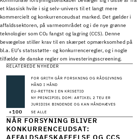
Kommunale forsyningsselskaber bevæger sig i disse år fra
et klassisk hvile i sig selv-univers til et langt mere
kommercielt og konkurrenceudsat marked. Det gælder i
affaldssektoren, på varmeområdet og i de nye grønne
teknologier som CO₂ fangst og lagring (CCS). Denne
bevægelse stiller krav til en skærpet opmærksomhed på
bl.a. EU’s statsstøtte- og konkurrenceregler, og i nogle
tilfælde de danske regler om investeringsscreening.
RELATEREDE NYHEDER
FOR GRITH GÅR FORSKNING OG RÅDGIVNING
HÅND I HÅND
EU-RETTEN I EN KRISETID
NY PRINCIPIEL DOM: ARTIKEL 2 TEU ER
JURIDISK BINDENDE OG KAN HÅNDHÆVES
+100
SE ALLE
NÅR FORSYNING BLIVER
KONKURRENCEUDSAT:
AFFALDSAFSKAFFELSE OG CCS