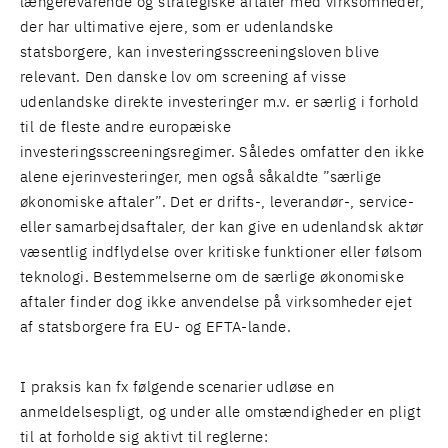
længerevarende og strategiske aftaler med virksomheder,
der har ultimative ejere, som er udenlandske
statsborgere, kan
investeringsscreeningsloven
blive
relevant. Den danske lov om screening af visse
udenlandske direkte investeringer m.v. er særlig i forhold
til de fleste andre europæiske
investeringsscreeningsregimer. Således omfatter den ikke
alene ejerinvesteringer, men også såkaldte ”særlige
økonomiske aftaler”. Det er drifts-, leverandør-, service-
eller samarbejdsaftaler, der kan give en udenlandsk aktør
væsentlig indflydelse over kritiske funktioner eller følsom
teknologi. Bestemmelserne om de særlige økonomiske
aftaler finder dog ikke anvendelse på virksomheder ejet
af statsborgere fra EU- og EFTA-lande.
I praksis kan fx følgende scenarier udløse en
anmeldelsespligt, og under alle omstændigheder en pligt
til at forholde sig aktivt til reglerne: