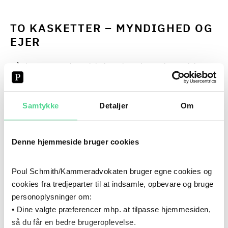
TO KASKETTER – MYNDIGHED OG
EJER
Når kommuner ejer selskaber, der udøver økonomiske
aktiviteter, hvilket mange forsyningsaktiviteter er, skal de
være bevidste om, at de har to roller: de er myndighed og
ejer på samme tid.
Samtykke
Detaljer
Om
Når en kommune skal designe et udbud om
Denne hjemmeside bruger cookies
affaldsafskaffelse, agerer de som myndighed, og skal ved
fastlæggelsen af udbudsvilkår, takststrukturer eller
Poul Schmith/Kammeradvokaten bruger egne cookies og
tekniske krav sikre, at vilkårene ikke favoriserer
cookies fra tredjeparter til at indsamle, opbevare og bruge
kommunens eget forsyningsselskab.
personoplysninger om:
• Dine valgte præferencer mhp. at tilpasse hjemmesiden,
Som ejer skal kommunen via bestyrelsen beslutte, om
så du får en bedre brugeroplevelse.