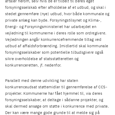
aftaler herom, selv hvis de er tildelt til deres eget
forsyningsselskab efter afholdelse af et udbud, og skal i
stedet gennemføre (nye) udbud, hvor både kommunale og
private anlæg kan byde. Forsyningstilsynet og Klima-,
Energi- og Forsyningsministeriet har udarbejdet en
vejledning til kommunerne i deres rolle som
ordregivere
.
Vejledningen angår konkurrencefremmende tiltag ved
udbud af affaldsforbrænding. Imidlertid skal kommunale
forsyningsselskaber som potentielle
tilbudsgivere
også
sikre overholdelse af statsstøtteretten og
konkurrenceretten, jf. nedenfor.
Parallelt med denne udvikling har staten
konkurrenceudsat støttemidler til gennemførelse af CCS-
projekter. Kommunerne har fået hjemmel til, via deres
forsyningsselskaber, at deltage i sådanne projekter, og
skal dermed ansøge om støtte i konkurrence med private.
Der kan være mange gode grunde til at melde sig på