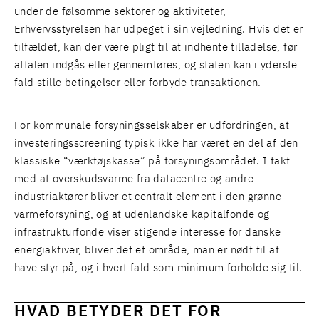
under de følsomme sektorer og aktiviteter,
Erhvervsstyrelsen har udpeget i sin
vejledning
. Hvis det er
tilfældet, kan der være pligt til at indhente tilladelse, før
aftalen indgås eller gennemføres, og staten kan i yderste
fald stille betingelser eller forbyde transaktionen.
For kommunale forsyningsselskaber er udfordringen, at
investeringsscreening typisk ikke har været en del af den
klassiske “værktøjskasse” på forsyningsområdet. I takt
med at overskudsvarme fra datacentre og andre
industriaktører bliver et centralt element i den grønne
varmeforsyning, og at udenlandske kapitalfonde og
infrastrukturfonde viser stigende interesse for danske
energiaktiver, bliver det et område, man er nødt til at
have styr på, og i hvert fald som minimum forholde sig til.
HVAD BETYDER DET FOR