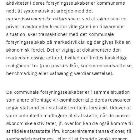
aktiviteter i deres forsyningsselskaber er kommunerne
nødt til systematisk at arbejde med det
markedsøkonomiske aktørprincip
: ved at agere som en
privat investor eller kreditor ville gøre i en tilsvarende
situation, sker transaktioner med det kommunale
forsyningsselskab på markedsvilkår, og der gives ikke en
økonomisk fordel. Det er vigtigt at dokumentere den
markedsmæssige adfærd, hvilket der findes forskellige
muligheder for (pari passu-vilkår, konkurrenceudsættelse,
benchmarking eller uafhængig værdiansættelse).
De kommunale forsyningsselskaber er i samme situation
som andre offentlige virksomheder: alle deres ressourcer
udgør statsmidler i statsstøtterettens forstand. Udover at
være potentielle modtagere af statsstøtte, når de udøver
økonomiske aktiviteter, jf. ovenfor, kan de også komme til
at tildele statsstøtte ifm. koncerninterne transaktioner, til
samhandelsparter mv., eller til at forvride konkurrencen