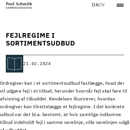
DA
EN
FEJLREGIME I
SORTIMENTSUDBUD
21.02.2024
Ordregiver kan i et sortimentsudbud fastlægge, hvad der
vil udgøre fejl i et tilbud, herunder hvornår fejl skal føre til
afvisning af tilbuddet. Kendelsen illustrerer, hvordan
ordregiver kan tilrettelægge et fejlregime. I det konkrete
udbud var det bl.a. bestemt, at hvis samtlige indkomne
tilbud indeholdt fejl i samme varelinje, ville varelinjen udgå