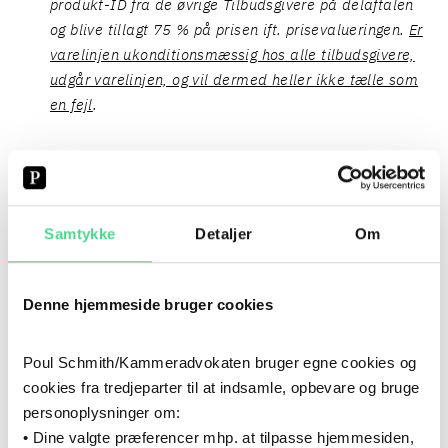
produkt-ID fra de øvrige Tilbudsgivere på delaftalen
og blive tillagt 75 % på prisen ift. prisevalueringen.
Er
varelinjen ukonditionsmæssig hos alle tilbudsgivere,
udgår varelinjen, og vil dermed heller ikke tælle som
en fejl
.
Der er et maksimalt antal fejl, der kan accepteres på
de tre delaftaler.
Fejl der bliver berigtiget iht.
Udbudslovens § 159, stk. 5 tæller ikke med i denne
Samtykke
Detaljer
Om
opgørelse. Overskrides det maksimalt tilladte antal
fejl, er der risiko for at tilbuddet på delaftalen vil
blive afvist som ukonditionsmæssigt."
Denne hjemmeside bruger cookies
Af udbudsbetingelserne fremgik også, at det maksimalt
Poul Schmith/Kammeradvokaten bruger egne cookies og
tilladte antal fejl på delaftale 1 var fastsat til otte.
cookies fra tredjeparter til at indsamle, opbevare og bruge
personoplysninger om:
Ordregiver havde ved tilbudsfristens udløb modtaget fire
• Dine valgte præferencer mhp. at tilpasse hjemmesiden,