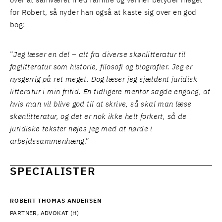
over at samværet med familie og venner betyder meget
for Robert, så nyder han også at kaste sig over en god
bog:
”
Jeg læser en del – alt fra diverse skønlitteratur til
faglitteratur som historie, filosofi og biografier. Jeg er
nysgerrig på ret meget. Dog læser jeg sjældent juridisk
litteratur i min fritid. En tidligere mentor sagde engang, at
hvis man vil blive god til at skrive, så skal man læse
skønlitteratur, og det er nok ikke helt forkert, så de
juridiske tekster nøjes jeg med at nørde i
arbejdssammenhæng
.”
SPECIALISTER
ROBERT THOMAS ANDERSEN
PARTNER, ADVOKAT (H)