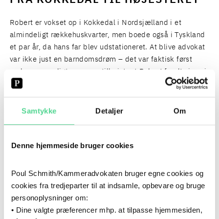
FRA KOKKEDAL TIL HØJESTERET
Robert er vokset op i Kokkedal i Nordsjælland i et
almindeligt rækkehuskvarter, men boede også i Tyskland
et par år, da hans far blev udstationeret. At blive advokat
var ikke just en barndomsdrøm – det var faktisk først
under værnepligten som artillerist, at Robert fandt sin vej
ind i juraens verden efter en samtale med en
studievejleder på kasernen.
Samtykke
Detaljer
Om
Jurastudiet blev gennemført på Københavns Universitet,
og dagen efter, specialet blev afleveret, startede Robert
Denne hjemmeside bruger cookies
hos Poul Schmith/Kammeradvokaten. Det er godt 14 år
siden nu, og han har siden skabt sig en karriere bygget på
Poul Schmith/Kammeradvokaten bruger egne cookies og
høj faglighed og stor dedikation til sagerne. I 2015/16
cookies fra tredjeparter til at indsamle, opbevare og bruge
tog Robert en LL.M., en etårig master, i EU-ret og
personoplysninger om:
international ret på et universitet i Lissabon, og i februar
• Dine valgte præferencer mhp. at tilpasse hjemmesiden,
opnåede han møderet for Højesteret. Robert er ikke