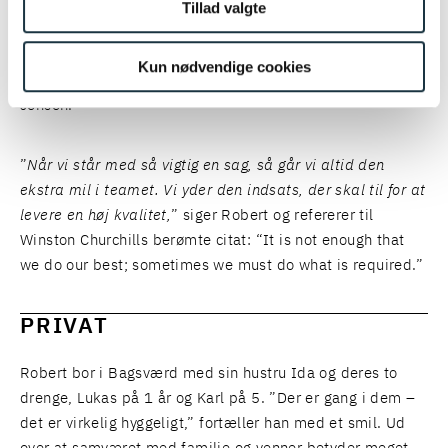
turen gennem hele retssystemet op til Højesteret. Robert
Tillad valgte
lægger ikke skjul på, at det har været hårdt og
udfordrende, men også lærerigt og sjovt, ikke mindst
Kun nødvendige cookies
grundet det tætte parløb med kollegaen Søren Horsbøl
Jensen.
”
Når vi står med så vigtig en sag, så går vi altid den
ekstra mil i teamet. Vi yder den indsats, der skal til for at
levere en høj kvalitet,
” siger Robert og refererer til
Winston Churchills berømte citat: “It is not enough that
we do our best; sometimes we must do what is required.”
PRIVAT
Robert bor i Bagsværd med sin hustru Ida og deres to
drenge, Lukas på 1 år og Karl på 5. ”Der er gang i dem –
det er virkelig hyggeligt,” fortæller han med et smil. Ud