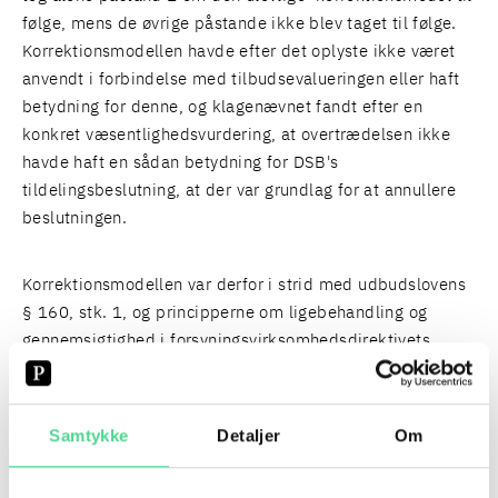
følge, mens de øvrige påstande ikke blev taget til følge.
Korrektionsmodellen havde efter det oplyste ikke været
anvendt i forbindelse med tilbudsevalueringen eller haft
betydning for denne, og klagenævnet fandt efter en
konkret væsentlighedsvurdering, at overtrædelsen ikke
havde haft en sådan betydning for DSB's
tildelingsbeslutning, at der var grundlag for at annullere
beslutningen.
Korrektionsmodellen var derfor i strid med udbudslovens
§ 160, stk. 1, og principperne om ligebehandling og
gennemsigtighed i forsyningsvirksomhedsdirektivets
artikel 36.
NYT FRA POUL SCHMITH/KAMMERADVOKATEN
Samtykke
Detaljer
Om
FOR GRITH GÅR FORSKNING OG RÅDGIVNING