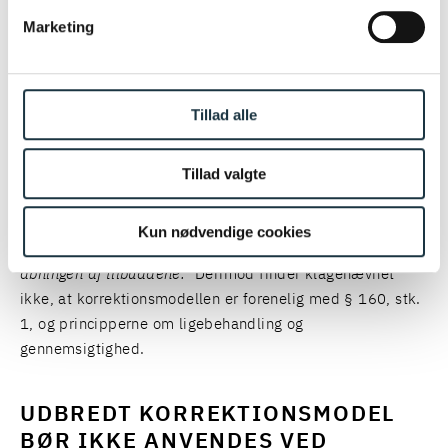
må endvidere ikke afhænge af ordregiverens valg eller
Marketing
vurdering efter åbningen af tilbuddene.
Ved bedømmelsen af den omhandlende korrektionsmodel
Tillad alle
citerer klagenævnet fra de specielle bemærkninger fra
lovændringerne af § 160 fra 2019 og konstaterer i den
Tillad valgte
forbindelse, at
”den primære lineære evalueringsmodel for
underkriteriet ”Pris” er entydigt fastlagt og beskrevet i
udbudsmaterialet, og beregningen af point er ikke
Kun nødvendige cookies
afhængig af ordregiverens valg eller vurdering efter
åbningen af tilbuddene.”
Derimod finder klagenævnet
ikke, at korrektionsmodellen er forenelig med § 160, stk.
1, og principperne om ligebehandling og
gennemsigtighed.
UDBREDT KORREKTIONSMODEL
BØR IKKE ANVENDES VED