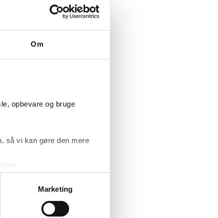
 der var tale
n sådan
Om
ilt påstand
ar et
mle, opbevare og bruge
tioner, og at
ar være
F har været
, så vi kan gøre den mere
r på andre
siden.
ke ’Om’.
lagt vægt på,
Marketing
blive godkendt
es ikke kunne