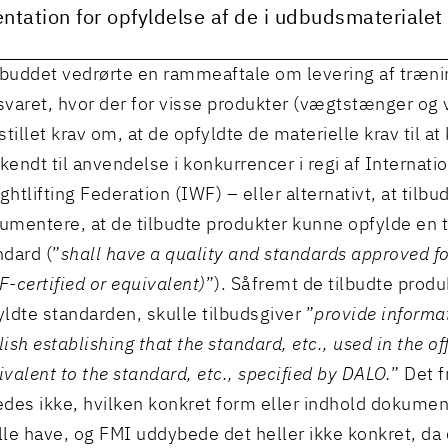
tation for opfyldelse af de i udbudsmaterialet f
buddet vedrørte en rammeaftale om levering af trænin
svaret, hvor der for visse produkter (vægtstænger og
stillet krav om, at de opfyldte de materielle krav til at
kendt til anvendelse i konkurrencer i regi af Internati
ghtlifting Federation (IWF) – eller alternativt, at tilb
umentere, at de tilbudte produkter kunne opfylde en 
ndard (”
shall have a quality and standards approved f
F-certified or equivalent)
”). Såfremt de tilbudte produ
yldte standarden, skulle tilbudsgiver ”
provide informa
ish establishing that the standard, etc., used in the off
ivalent to the standard, etc., specified by DALO.
” Det 
edes ikke, hvilken konkret form eller indhold dokume
lle have, og FMI uddybede det heller ikke konkret, da 