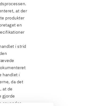
budsprocessen.
enteret, at der
dte produkter
oretaget en
ecifikationer
andlet i strid
 den
krævede
 dokumenteret
 handlet i
erne, da det
, at de
e gjorde
ne anvendes