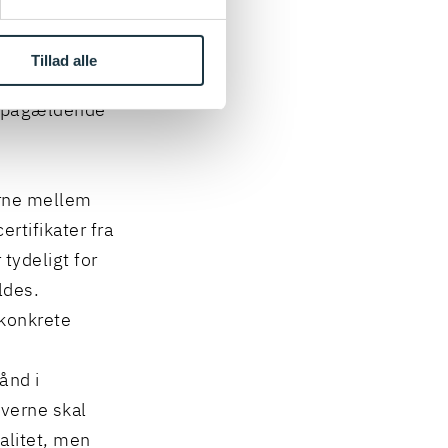
ifik test til
å, at det ud
Tillad alle
ne, hvordan de
de pågældende
rne mellem
rtifikater fra
tydeligt for
ldes.
 konkrete
ånd i
verne skal
alitet, men