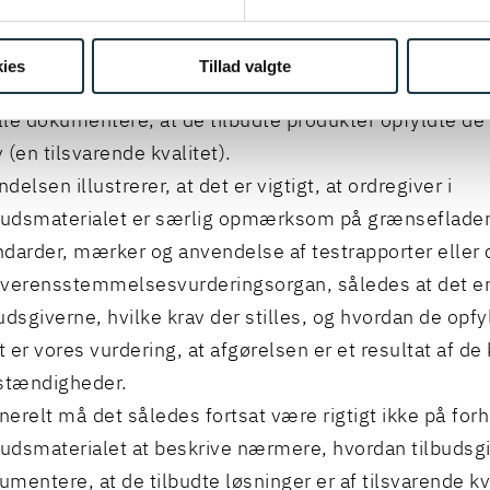
ge vægt på, om produkterne havde gennemgået en spec
røvning heraf. I den forbindelse fandt klagenævnet ogs
ies
Tillad valgte
 udbudsmaterialet havde været uklart for tilbudsgiver
lle dokumentere, at de tilbudte produkter opfyldte 
 (en tilsvarende kvalitet).
delsen illustrerer, at det er vigtigt, at ordregiver i
udsmaterialet er særlig opmærksom på grænseflade
ndarder, mærker og anvendelse af testrapporter eller ce
overensstemmelsesvurderingsorgan, således at det er 
budsgiverne, hvilke krav der stilles, og hvordan de opfy
 er vores vurdering, at afgørelsen er et resultat af de
tændigheder.
nerelt må det således fortsat være rigtigt ikke på forh
udsmaterialet at beskrive nærmere, hvordan tilbudsgi
umentere, at de tilbudte løsninger er af tilsvarende kv