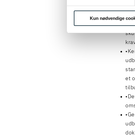
læg
afp
Kun nødvendige cook
fra
sku
krav
Ken
udb
sta
et 
til
Det
oms
Ge
udb
dok