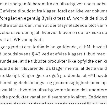
llet et spørgsmål herom fra en tilbudsgiver under ud
 afviste tilbuddet fra klager, fordi det ikke var dokum
foregået en egentlig (fysisk) test af, hvorvidt de tilbu
yldte standarden, men at der tilsyneladende blot var f
ivebordsvurdering af, hvorvidt kravene i de tekniske sp
tsat af IWF var opfyldt.
ager gjorde i den forbindelse gældende, at FMI havde h
 udbudslovens § 43 ved at afvise klagers tilbud med
rundelse, at de tilbudte produkter ikke opfyldte den 
ndard eller tilsvarende, da klager mente, at dette var
strækkeligt. Klager gjorde også gældende, at FMI havde
id med ligebehandlings- og gennemsigtighedsprincipp
e var klart, hvordan tilbudsgiverne kunne dokumentere
budte produkter var af en tilsvarende kvalitet. Endvider
ger gældende, at den pågældende standard ikke kun