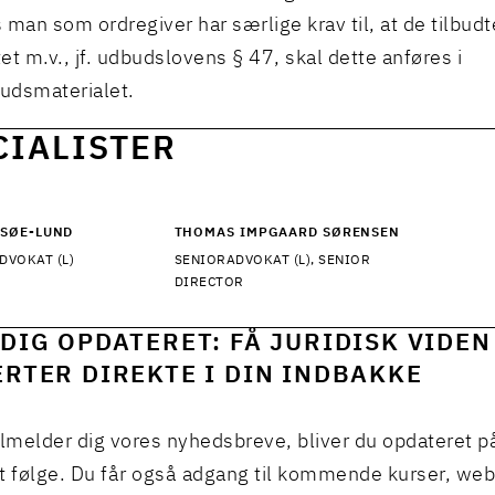
s man som ordregiver har særlige krav til, at de tilbudt
tet m.v., jf. udbudslovens § 47, skal dette anføres i
udsmaterialet.
CIALISTER
ÆSØE-LUND
THOMAS IMPGAARD SØRENSEN
DVOKAT (L)
SENIORADVOKAT (L), SENIOR
DIRECTOR
DIG OPDATERET: FÅ JURIDISK VIDEN
RTER DIREKTE I DIN INDBAKKE
ilmelder dig vores nyhedsbreve, bliver du opdateret p
t følge. Du får også adgang til kommende kurser, we