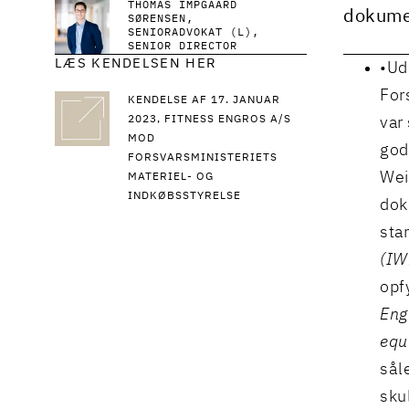
THOMAS IMPGAARD
dokumen
SØRENSEN
SENIORADVOKAT (L),
SENIOR DIRECTOR
LÆS KENDELSEN HER
Ud
For
KENDELSE AF 17. JANUAR
2023, FITNESS ENGROS A/S
var 
MOD
god
FORSVARSMINISTERIETS
Wei
MATERIEL- OG
INDKØBSSTYRELSE
dok
sta
(IW
opf
Engl
equ
sål
sku