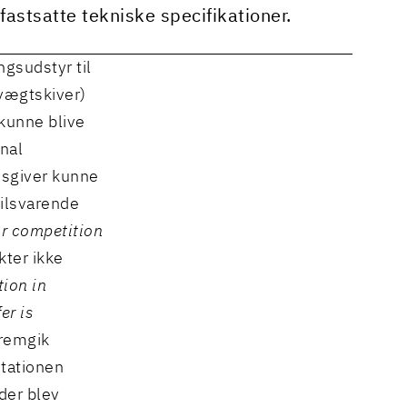
astsatte tekniske specifikationer.
gsudstyr til
 vægtskiver)
 kunne blive
onal
udsgiver kunne
tilsvarende
or competition
kter ikke
tion in
er is
fremgik
ntationen
der blev