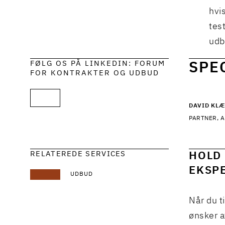
hvi
tes
udb
FØLG OS PÅ LINKEDIN: FORUM
SPE
FOR KONTRAKTER OG UDBUD
DAVID KL
PARTNER, A
RELATEREDE SERVICES
HOLD 
EKSPE
UDBUD
Når du t
ønsker a