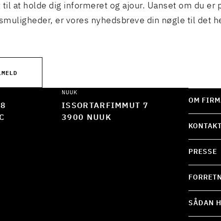
 til at holde dig informeret og ajour. Uanset om du er p
muligheder, er vores nyhedsbreve din nøgle til det h
LMELD
NUUK
OM FIRM
 8
ISSORTARFIMMUT 7
C
3900 NUUK
KONTAK
PRESSE
FORRETN
SÅDAN H