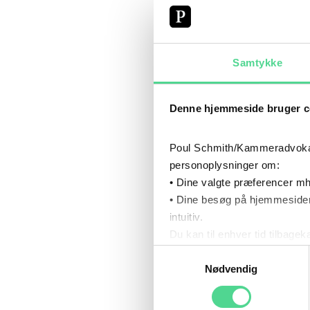
som
om 
Kl
Samtykke
int
ove
Denne hjemmeside bruger c
Kla
om, 
Poul Schmith/Kammeradvokaten
bet
personoplysninger om:
der 
• Dine valgte præferencer mh
usag
• Dine besøg på hjemmesiden
intuitiv.
udf
Du kan til enhver tid tilbage
måd
Læs mere om brugen af cook
Samtykkevalg
Kl
Læs mere om vores behandl
Nødvendig
om 
til