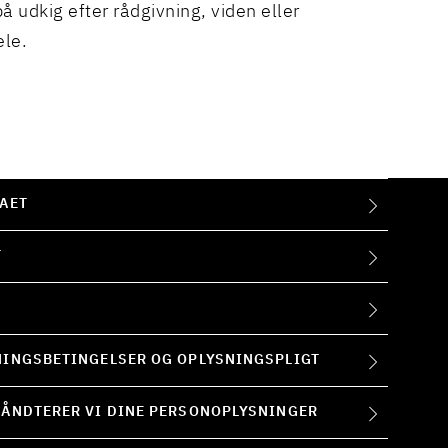
å udkig efter rådgivning, viden eller
ele.
AET
T
INGSBETINGELSER OG OPLYSNINGSPLIGT
ÅNDTERER VI DINE PERSONOPLYSNINGER