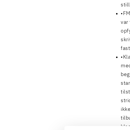
sti
FMI
var 
opf
skr
fas
Kl
med
beg
sta
til
str
ikk
til
kla