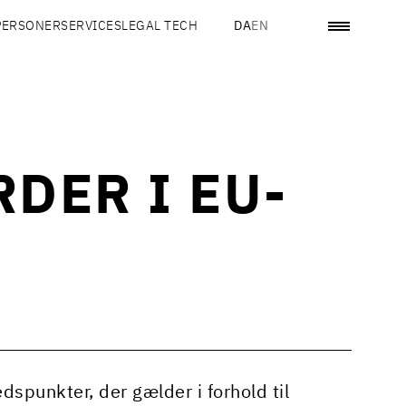
PERSONER
SERVICES
LEGAL TECH
DA
EN
DER I EU-
punkter, der gælder i forhold til