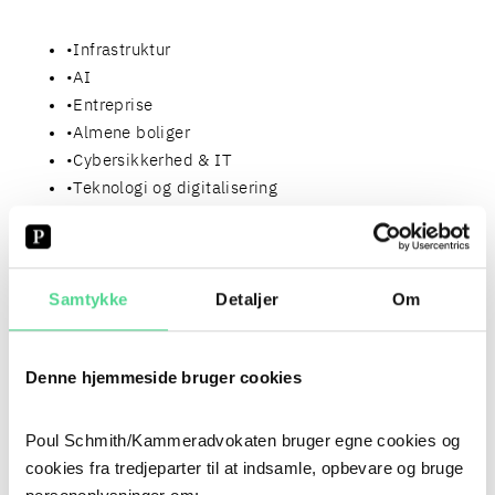
Infrastruktur
AI
Entreprise
Almene boliger
Cybersikkerhed & IT
Teknologi og digitalisering
ESG og bæredygtighed
Finansiering og M&A
D&I
Samtykke
Detaljer
Om
Og meget mere.
FØLG OS
Denne hjemmeside bruger cookies
VORES EKSPERTER PÅ ÅRETS
Poul Schmith/Kammeradvokaten bruger egne cookies og
cookies fra tredjeparter til at indsamle, opbevare og bruge
FOLKEMØDE