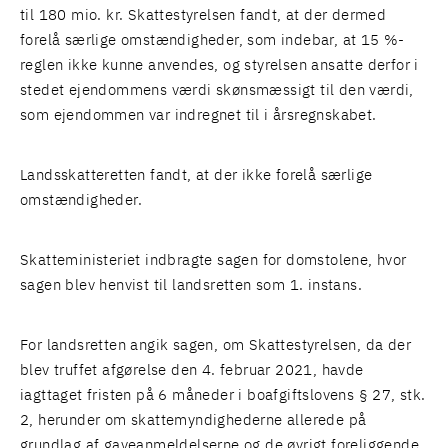
til 180 mio. kr. Skattestyrelsen fandt, at der dermed
forelå særlige omstændigheder, som indebar, at 15 %-
reglen ikke kunne anvendes, og styrelsen ansatte derfor i
stedet ejendommens værdi skønsmæssigt til den værdi,
som ejendommen var indregnet til i årsregnskabet.
Landsskatteretten fandt, at der ikke forelå særlige
omstændigheder.
Skatteministeriet indbragte sagen for domstolene, hvor
sagen blev henvist til landsretten som 1. instans.
For landsretten angik sagen, om Skattestyrelsen, da der
blev truffet afgørelse den 4. februar 2021, havde
iagttaget fristen på 6 måneder i boafgiftslovens § 27, stk.
2, herunder om skattemyndighederne allerede på
grundlag af gaveanmeldelserne og de øvrigt foreliggende