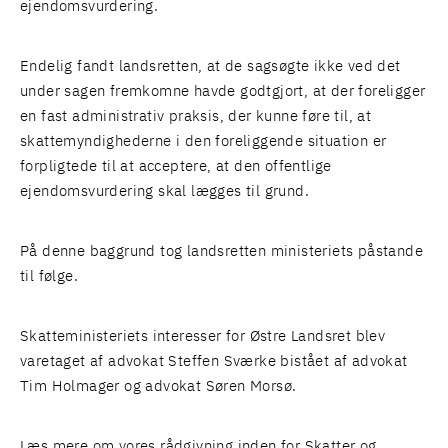
ejendomsvurdering.
Endelig fandt landsretten, at de sagsøgte ikke ved det
under sagen fremkomne havde godtgjort, at der foreligger
en fast administrativ praksis, der kunne føre til, at
skattemyndighederne i den foreliggende situation er
forpligtede til at acceptere, at den offentlige
ejendomsvurdering skal lægges til grund.
På denne baggrund tog landsretten ministeriets påstande
til følge.
Skatteministeriets interesser for Østre Landsret blev
varetaget af advokat
Steffen Sværke
bistået af advokat
Tim Holmager
og advokat
Søren Morsø
.
Læs mere om vores rådgivning inden for
Skatter og