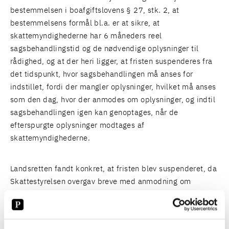
bestemmelsen i boafgiftslovens § 27, stk. 2, at
bestemmelsens formål bl.a. er at sikre, at
skattemyndighederne har 6 måneders reel
sagsbehandlingstid og de nødvendige oplysninger til
rådighed, og at der heri ligger, at fristen suspenderes fra
det tidspunkt, hvor sagsbehandlingen må anses for
indstillet, fordi der mangler oplysninger, hvilket må anses
som den dag, hvor der anmodes om oplysninger, og indtil
sagsbehandlingen igen kan genoptages, når de
efterspurgte oplysninger modtages af
skattemyndighederne.
Landsretten fandt konkret, at fristen blev suspenderet, da
Skattestyrelsen overgav breve med anmodning om
oplysninger til postforsendelse den 23. december 2020.
Landsretten fandt i den forbindelse, at der ikke var
grundlag for at tilsidesætte skattemyndighedernes skøn