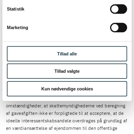
her.
Statistik
Landsretten lagde til grund, at ejendommen i
interessentskabets årsrapport for 2019 var indregnet til
Marketing
en dagsværdi på 180 mio. kr. og angivet med en
realkreditgæld på godt 69 mio. kr., samt at ledelsen, i
samarbejde med revisor, havde foretaget en konkret og
Tillad alle
kvalificeret beregning af ejendommens dagsværdi. På den
baggrund fandt landsretten, at der efter den meget
betydelige difference mellem på den ene side den
Tillad valgte
offentlige ejendomsvurdering og på den anden side
dagsværdien i årsrapporten og den omstændighed, at
Kun nødvendige cookies
realkreditbelåningen klart viser, at den offentlige
ejendomsvurdering er for lav, foreligger sådanne særlige
omstændigheder, at skattemyndighederne ved beregning
af gaveafgiften ikke er forpligtede til at acceptere, at de
ideelle interessentskabsandele overdrages på grundlag af
en værdiansættelse af ejendommen til den offentlige