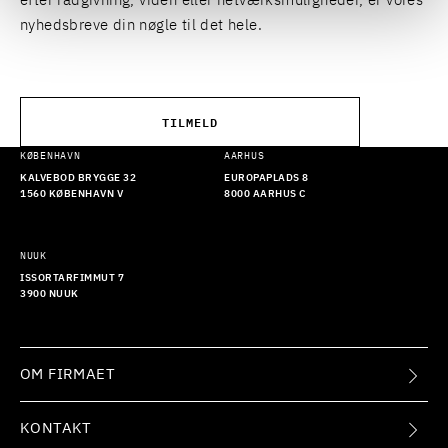
efter rådgivning, viden eller netværksmuligheder, er vores
nyhedsbreve din nøgle til det hele.
TILMELD
KØBENHAVN
AARHUS
KALVEBOD BRYGGE 32
EUROPAPLADS 8
1560 KØBENHAVN V
8000 AARHUS C
NUUK
ISSORTARFIMMUT 7
3900 NUUK
OM FIRMAET
KONTAKT