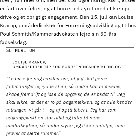
roen, hun taler om, men det står også hurtigt klart, at der
er fart over feltet, og at hun er udstyret med et kæmpe
drive og et oprigtigt engagement. Den 15. juli kan Louise
Krarup, områdedirektør for Forretningsudvikling og IT hos
Poul Schmith/Kammeradvokaten fejre sin 50-års
fødselsdag.
SE MERE OM
LOUISE KRARUP
OMRÅDEDIREKTØR FOR FORRETNINGSUDVIKLING OG IT
”Ledelse for mig handler om, at jeg skal fjerne
forhindringer og rydde stien, så andre kan motiveres,
skabe fremdrift og løse de opgaver, de er bedst til. Jeg
skal sikre, at der er ro på bagsmækken, og at alle kender
retningen, vi går i – og af og til løber i. Jeg har som
udgangspunkt en stor tillid og tiltro til mine
medarbejdere, så derfor styrer jeg ikke i detaljer, men
prøver at sætte rammer.”