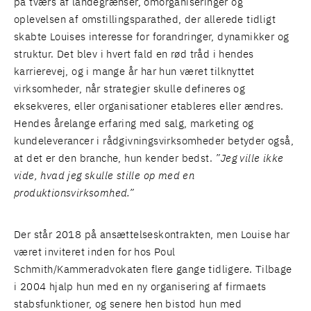
på tværs af landegrænser, omorganiseringer og
oplevelsen af omstillingsparathed, der allerede tidligt
skabte Louises interesse for forandringer, dynamikker og
struktur. Det blev i hvert fald en rød tråd i hendes
karrierevej, og i mange år har hun været tilknyttet
virksomheder, når strategier skulle defineres og
eksekveres, eller organisationer etableres eller ændres.
Hendes årelange erfaring med salg, marketing og
kundeleverancer i rådgivningsvirksomheder betyder også,
at det er den branche, hun kender bedst.
”Jeg ville ikke
vide, hvad jeg skulle stille op med en
produktionsvirksomhed.”
Der står 2018 på ansættelseskontrakten, men Louise har
været inviteret inden for hos Poul
Schmith/Kammeradvokaten flere gange tidligere. Tilbage
i 2004 hjalp hun med en ny organisering af firmaets
stabsfunktioner, og senere hen bistod hun med