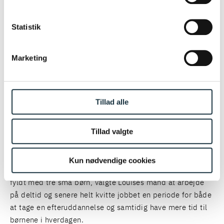
Læs mere om vores behandling af personoplysninger
her.
Statistik
Marketing
Tillad alle
”ALT SKAL IKKE NØDVENDIGVIS
SKE I 30’ERNE”
Tillad valgte
Louise har ikke levet et liv i overhalingsbanen, men der
har været tryk på. Hun har dog altid været bevidst om at
Kun nødvendige cookies
finde en balance, der kunne passe familien. Da huset var
fyldt med tre små børn, valgte Louises mand at arbejde
på deltid og senere helt kvitte jobbet en periode for både
at tage en efteruddannelse og samtidig have mere tid til
børnene i hverdagen.