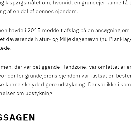
gik spørgsmålet om, hvorvidt en grundejer kunne få ti
ng af en del af dennes ejendom.
n havde i 2015 meddelt afslag på en ansøgning om 
det daværende Natur- og Miljøklagenævn (nu Plankla
tede.
en, der var beliggende i landzone, var omfattet af en
or der for grundejerens ejendom var fastsat en bes
kke kunne ske yderligere udstykning. Der var ikke i 
elser om udstykning.
SSAGEN