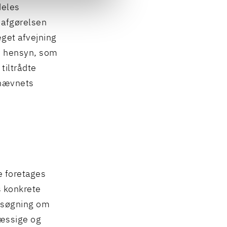
deles
 afgørelsen
æget afvejning
de hensyn, som
tiltrådte
genævnets
e foretages
 konkrete
ansøgning om
mæssige og