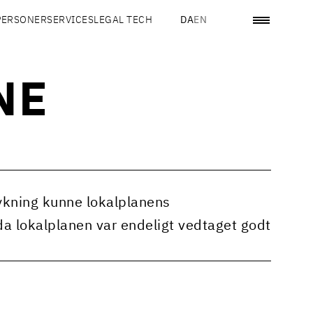
PERSONER
SERVICES
LEGAL TECH
DA
EN
NE
tykning kunne lokalplanens
 lokalplanen var endeligt vedtaget godt