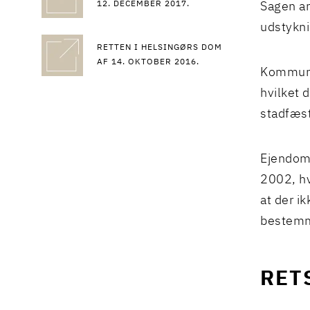
12. DECEMBER 2017.
Sagen an
udstykni
RETTEN I HELSINGØRS DOM
AF 14. OKTOBER 2016.
Kommune
hvilket 
stadfæs
Ejendomm
2002, hv
at der i
bestemm
RET