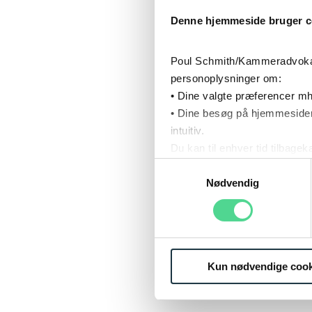
Denne hjemmeside bruger c
ØST
Poul Schmith/Kammeradvokaten
personoplysninger om:
Byretten
• Dine valgte præferencer mh
væsentli
• Dine besøg på hjemmesiden
igen bl.
intuitiv.
Du kan til enhver tid tilbage
retsvirk
Læs mere om brugen af cook
Samtykkevalg
Læs mere om vores behandl
Nødvendig
Ved dom 
landsrett
gyldighe
i 2016, v
Kun nødvendige cook
2002.