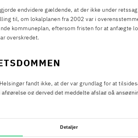
jorde endvidere gældende, at der ikke under retssa
illing til, om lokalplanen fra 2002 var i overensstem
de kommuneplan, eftersom fristen for at anfægte lo
ar overskredet.
ETSDOMMEN
Helsingør fandt ikke, at der var grundlag for at tilside
afgørelse og derved det meddelte afslag på ansøgn
se til udstykning. Samtidig fandt byretten anledning ti
mtvistede lokalplanbestemmelse ikke var i strid med
planen, idet spørgsmålet om udstykning af grundej
Detaljer
ikke var reguleret i kommuneplanen.