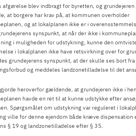
afgørelse blev indbragt for byretten, og grundejeren 
, at borgere har krav på, at kommunen overholder
planen, og at lokalplanen ikke er i overensstemmel
grundejerens synspunkt, at når der ikke i kommunepla
ing i muligheden for udstykning, kunne den omtvist
lse i lokalplanen ikke have retsvirkning over for gru
des grundejerens synspunkt, at der skulle ses bort fra
ngsforbud og meddeles landzonetilladelse til det ans
jorde heroverfor gældende, at grundejeren ikke i hen
lanen havde en ret til at kunne udstykke efter ansøg
. Spørgsmålet om udstykning var reguleret i lokalp
ng ville for denne ejendom både kræve dispensation 
ns § 19 og landzonetilladelse efter § 35.