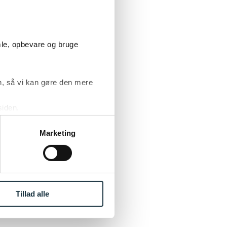
mle, opbevare og bruge
et
agde således
, så vi kan gøre den mere
ikke havde
siden.
ke ’Om’.
Marketing
tand, idet
agen til
t ved byretten
lplanen fra
Tillad alle