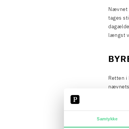
Nævnet g
tages st
dagælden
længst v
BYR
Retten i 
nævnets 
tilladel
at den o
kommune
Samtykke
ejendom 