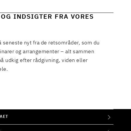
 OG INDSIGTER FRA VORES
å seneste nyt fra de retsområder, som du
binarer og arrangementer – alt sammen
å udkig efter rådgivning, viden eller
ele.
AET