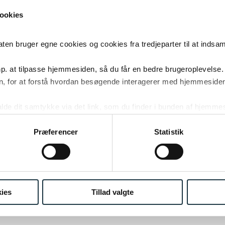
ookies
RE LANDSRETS DOM
 bruger egne cookies og cookies fra tredjeparter til at indsa
s dom blev indbragt for landsretten, hvor parterne i d
p. at tilpasse hjemmesiden, så du får en bedre brugeroplevelse.
gste gentog deres synspunkter, og grundejeren nedl
, for at forstå hvordan besøgende interagerer med hjemmesiden
a. påstand om, at udstykningsforbuddet i lokalplanen 
kalde dit samtykke via det link, som du finder i bunden af hjemme
ning og ikke kunne håndhæves over for grundejeren.
ies i cookiepolitikken og i cookiedeklarationen ved at klik
ing af personoplysninger her.
Præferencer
Statistik
af 12. december 2017 afviste landsretten denne pås
en fandt, at påstanden i realiteten indebar en stillingt
den af lokalplanen fra 2002. Da sagen først var anlag
ar den for sent anlagt i forhold til en prøvelse af loka
ies
Tillad valgte