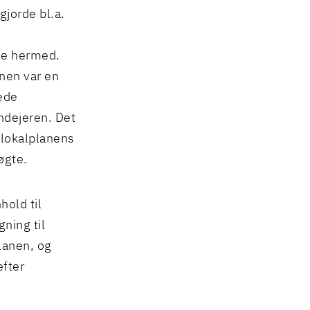
gjorde bl.a.
se hermed.
nen var en
ede
ndejeren. Det
 lokalplanens
øgte.
hold til
ning til
lanen, og
efter