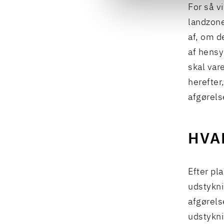
For så v
landzone
af, om d
af hensy
skal var
herefter
afgørels
HVA
Efter pl
udstykn
afgørels
udstykni