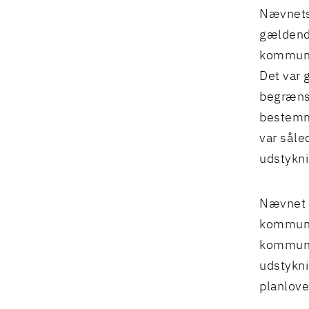
Nævnets 
gældende
kommune
Det var 
begrænsn
bestemme
var såle
udstykni
Nævnet g
kommunep
kommunen
udstykni
planlove