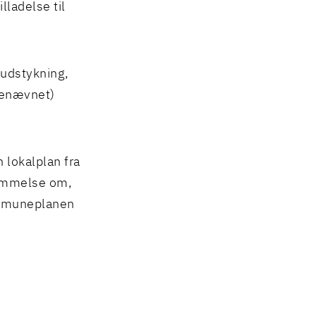
lladelse til
udstykning,
genævnet)
 lokalplan fra
temmelse om,
kommuneplanen