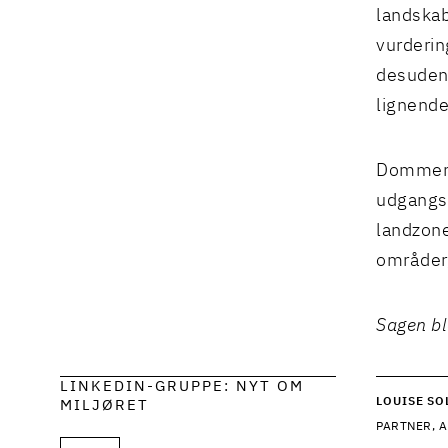
landskab
vurderin
desuden 
lignende
Dommen 
udgangsp
landzone
områder,
Sagen bl
LINKEDIN-GRUPPE: NYT OM
LOUISE S
MILJØRET
PARTNER, A