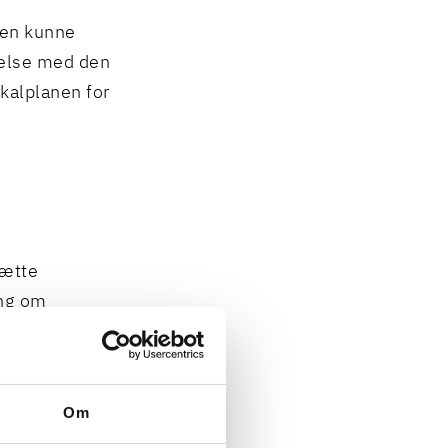
gen kunne
melse med den
kalplanen for
sætte
ing om
l at bemærke,
erens
Om