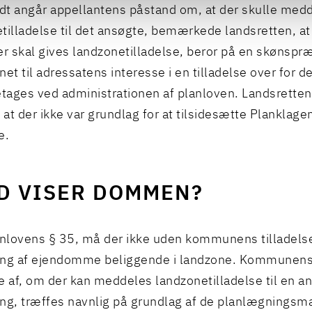
idt angår appellantens påstand om, at der skulle med
tilladelse til det ansøgte, bemærkede landsretten, at
er skal gives landzonetilladelse, beror på en skønspr
net til adressatens interesse i en tilladelse over for 
etages ved administrationen af planloven. Landsretten 
, at der ikke var grundlag for at tilsidesætte Plankla
e.
D VISER DOMMEN?
anlovens § 35, må der ikke uden kommunens tilladels
ing af ejendomme beliggende i landzone. Kommunens
e af, om der kan meddeles landzonetilladelse til en 
ng, træffes navnlig på grundlag af de planlægnings