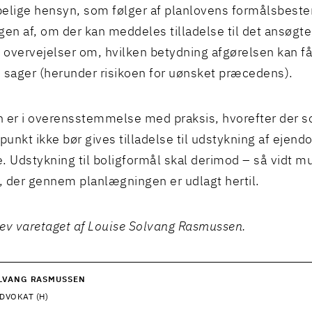
elige hensyn, som følger af planlovens formålsbes
gen af, om der kan meddeles tilladelse til det ansøgte
overvejelser om, hvilken betydning afgørelsen kan få
 sager (herunder risikoen for uønsket præcedens).
er i overensstemmelse med praksis, hvorefter der 
unkt ikke bør gives tilladelse til udstykning af ejen
. Udstykning til boligformål skal derimod – så vidt mul
 der gennem planlægningen er udlagt hertil.
ev varetaget af Louise Solvang Rasmussen.
OLVANG RASMUSSEN
DVOKAT (H)