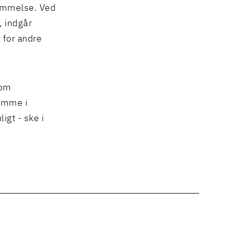
temmelse. Ved
, indgår
 for andre
som
domme i
igt - ske i