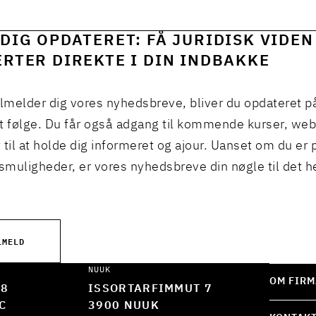
DIG OPDATERET: FÅ JURIDISK VIDEN
RTER DIREKTE I DIN INDBAKKE
ilmelder dig vores nyhedsbreve, bliver du opdateret p
t følge. Du får også adgang til kommende kurser, we
 til at holde dig informeret og ajour. Uanset om du er p
muligheder, er vores nyhedsbreve din nøgle til det h
LMELD
NUUK
OM FIRM
 8
ISSORTARFIMMUT 7
C
3900 NUUK