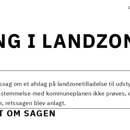
NG I LANDZO
tssag om et afslag på landzonetilladelse til uds
stemmelse med kommuneplanen ikke prøves, da
ør, retssagen blev anlagt.
T OM SAGEN