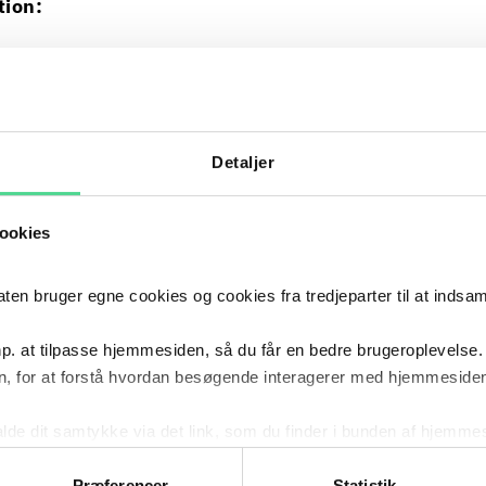
tion:
rnavn
ternavn
mail
Detaljer
illingsbetegnelse
rksomhed
ookies
odtage en bekræftelse på tilmeldingen snarest muligt
 bruger egne cookies og cookies fra tredjeparter til at indsa
ilmelder dig eventet, vil du også modtage øvrig infor
p. at tilpasse hjemmesiden, så du får en bedre brugeroplevelse.
per e-mail. Se mere om, hvordan vi håndterer dine
, for at forstå hvordan besøgende interagerer med hjemmesiden
lysninger i vores
databeskyttelsespolitik
og
oplysni
kalde dit samtykke via det link, som du finder i bunden af hjemme
ies i cookiepolitikken og i cookiedeklarationen ved at klik
ing af personoplysninger her.
Præferencer
Statistik
R
SERVICES
KONT