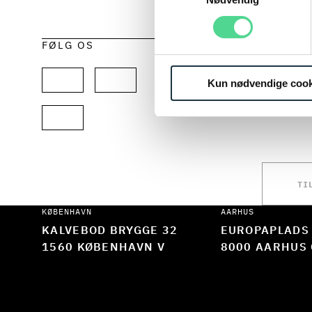
FIND HER
FØLG OS
HOLD 
EKSPE
Kun nødvendige cook
Du kan i
TI
KØBENHAVN
AARHUS
KALVEBOD BRYGGE 32
EUROPAPLADS
1560 KØBENHAVN V
8000 AARHUS 