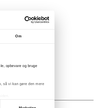
Om
.
mle, opbevare og bruge
mation om
, så vi kan gøre den mere
ngsskema
.
siden.
ke ’Om’.
Marketing
AKT