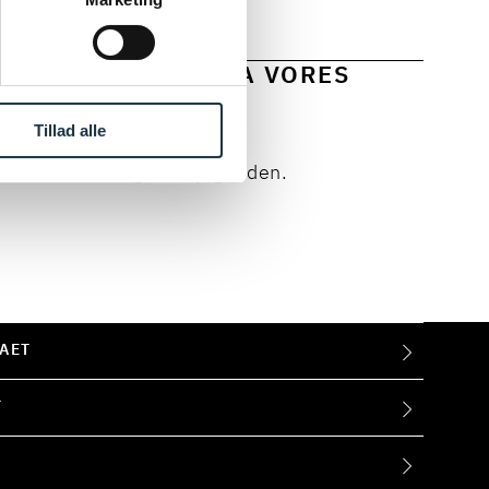
HER
 OG INDSIGTER FRA VORES
Tillad alle
enere. Vi beklager ulejligheden.
AET
T