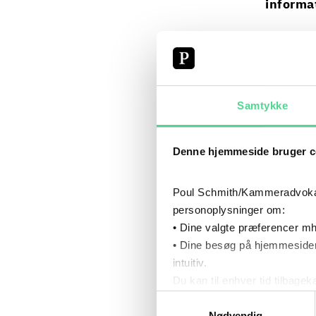
informa
Fo
Ef
E-
Samtykke
St
Vi
Denne hjemmeside bruger c
Du vil m
Poul Schmith/Kammeradvokaten
personoplysninger om:
Når du t
• Dine valgte præferencer mh
eventet 
• Dine besøg på hjemmesiden
personop
intuitiv.
Du kan til enhver tid tilbage
Læs mere om brugen af cook
Samtykkevalg
Læs mere om vores behandl
Nødvendig
PERSONE