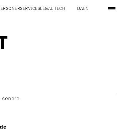
PERSONER
SERVICES
LEGAL TECH
DA
EN
T
n senere.
nde