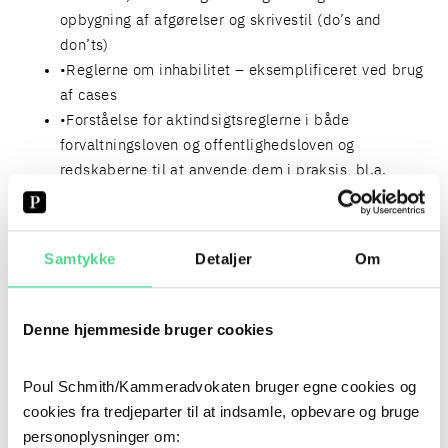
opbygning af afgørelser og skrivestil (do’s and
don’ts)
Reglerne om inhabilitet – eksemplificeret ved brug
af cases
Forståelse for aktindsigtsreglerne i både
forvaltningsloven og offentlighedsloven og
redskaberne til at anvende dem i praksis, bl.a.
gennem cases
Samtykke
Detaljer
Om
ANDRE EVENTS
FORVALTNINGSRETTENS DAG 2025
AKTINDSIGT EFTER OFFENTLIGHEDSLOVEN
Denne hjemmeside bruger cookies
UDDANNELSENS OPBYGNING
Poul Schmith/Kammeradvokaten bruger egne cookies og
Uddannelsen forløber over to dage og består af i
cookies fra tredjeparter til at indsamle, opbevare og bruge
alt 14 lektioner. Modulerne afvikles med fysisk
personoplysninger om: