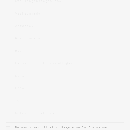
Stillingsbetegnelse
*
Virksomhed
*
Adresse
*
Postnummer
*
By
*
E-mail på fakturamodtager
CVR
*
EAN
*
IO
Noter til faktura
Du samtykker til at modtage e-mails fra os med