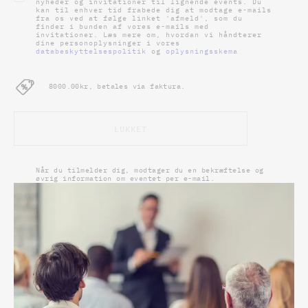
nyheder og invitationer til lignende events. Du
kan til enhver tid frabede dig at modtage e-mails
fra os ved at følge linket 'afmeld', som du
finder i bunden af vores e-mails med
invitationer. Læs mere om, hvordan vi håndterer
dine personoplysninger i vores
databeskyttelsespolitik
og
oplysningsskema
8000.00kr, betales via faktura.
LUKKET
Når du tilmelder dig, modtager du en bekræftelse og
øvrig information om eventet per e-mail.