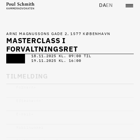
DA
EN
ARNI MAGNUSSONS GADE 2, 1577 KØBENHAVN
MASTERCLASS I
FORVALTNINGSRET
18.11.2025 KL. 09:00 TIL
19.11.2025 KL. 16:00
TILMELDING
Fornavn
*
Efternavn
*
E-mail
*
Mobilnummer