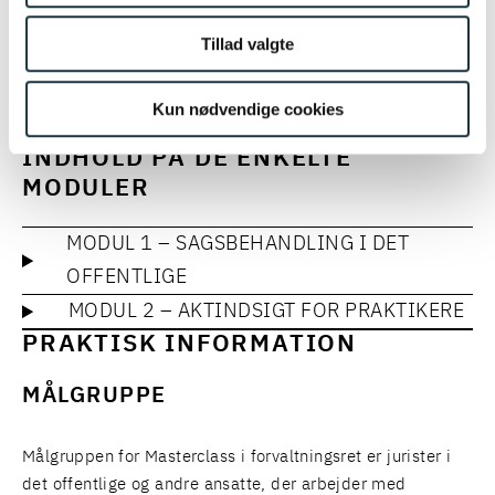
praktisk erfaring med de emner, du bliver
undervist i.
Tillad valgte
SERVICES
Kun nødvendige cookies
OFFENTLIG FORVALTNING
DIGITAL FORVALTNING
INDHOLD PÅ DE ENKELTE
MODULER
MODUL 1 – SAGSBEHANDLING I DET
OFFENTLIGE
MODUL 2 – AKTINDSIGT FOR PRAKTIKERE
PRAKTISK INFORMATION
MÅLGRUPPE
Målgruppen for Masterclass i forvaltningsret er jurister i
det offentlige og andre ansatte, der arbejder med