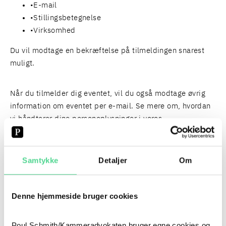
E-mail
Stillingsbetegnelse
Virksomhed
Du vil modtage en bekræftelse på tilmeldingen snarest
muligt.
Når du tilmelder dig eventet, vil du også modtage øvrig
information om eventet per e-mail. Se mere om, hvordan
vi håndterer dine personoplysninger i vores
databeskyttelsespolitik
og
oplysningsskema
.
Samtykke
Detaljer
Om
PERSONER
FIND HER
Denne hjemmeside bruger cookies
Poul Schmith/Kammeradvokaten bruger egne cookies og