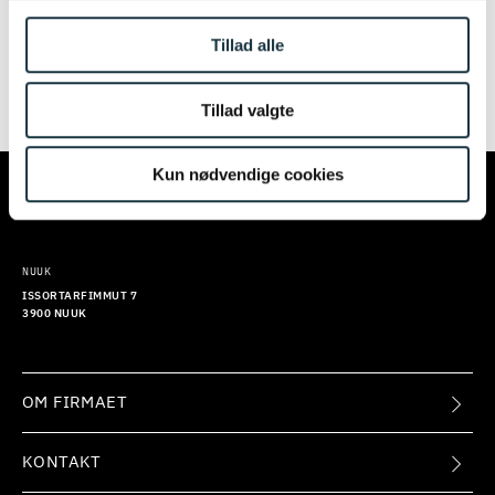
igen senere. Vi beklager ulejligheden.
Tillad alle
Tillad valgte
TILMELD
KØBENHAVN
AARHUS
Kun nødvendige cookies
KALVEBOD BRYGGE 32
EUROPAPLADS 8
1560 KØBENHAVN V
8000 AARHUS C
NUUK
ISSORTARFIMMUT 7
3900 NUUK
OM FIRMAET
KONTAKT