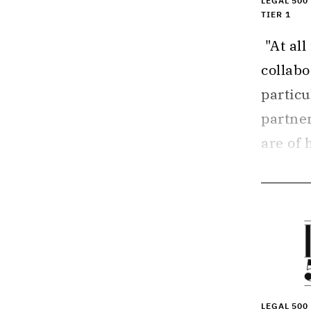
LEGAL 500
TIER 1
 "At all times, we have very well 
collabo
particu
partner
are of h
solutio
innovat
collabo
LEGAL 500