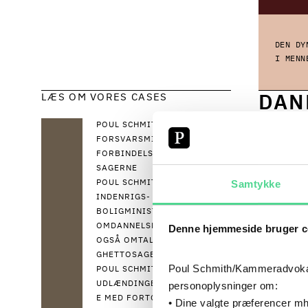
DEN DY
I MENN
LÆS OM VORES CASES
DAN
I I
POUL SCHMITH HAR BISTÅET
FORSVARSMINISTERIET I
FORBINDELSE MED IRAK-
SAGERNE
Vi har m
Samtykke
POUL SCHMITH BISTÅR
alle omr
INDENRIGS- OG
BOLIGMINISTERIET I
OMDANNELSESSAGERNE,
Denne hjemmeside bruger c
fr
OGSÅ OMTALT
GHETTOSAGERNE
for
Poul Schmith/Kammeradvokaten
POUL SCHMITH BISTÅR
EU’
personoplysninger om:
UDLÆNDINGEMYNDIGHEDERN
E MED FORTOLKNINGEN AF
ge
• Dine valgte præferencer mh