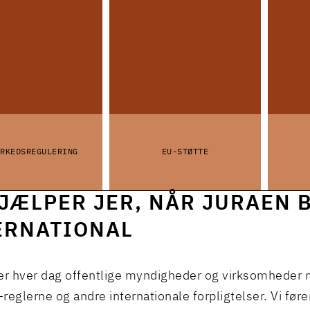
ARKEDSREGULERING
EU-STØTTE
HJÆLPER JER, NÅR JURAEN 
ERNATIONAL
er hver dag offentlige myndigheder og virksomheder 
U-reglerne og andre internationale forpligtelser. Vi før