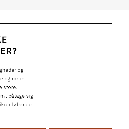
KE
DER?
igheder og
re og mere
 store.
amt påtage sig
sikrer løbende