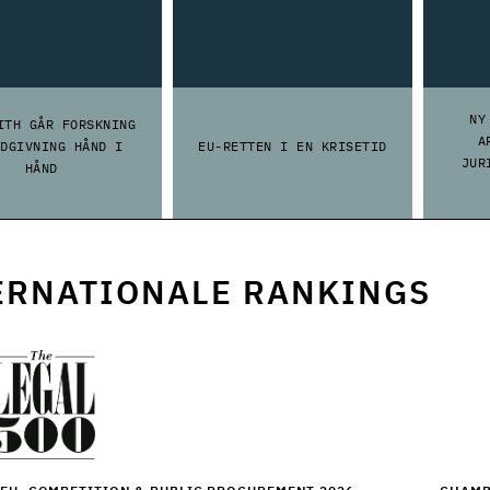
NY
ITH GÅR FORSKNING
A
ÅDGIVNING HÅND I
EU-RETTEN I EN KRISETID
JUR
HÅND
ERNATIONALE RANKINGS