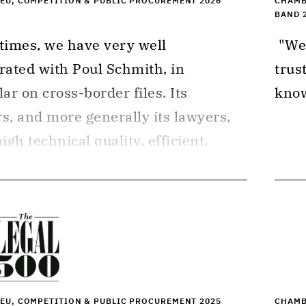
 EU, COMPETITION & PUBLIC PROCUREMENT 2026
CHAMB
BAND 
 "We appreciate the team's experience, 
rated with Poul Schmith, in 
trus
lar on cross-border files. Its 
know
s, and more generally its lawyers, 
igh technical quality, efficient, 
n-oriented, pragmatic and 
ive. In addition is a very pleasant 
ration from a human perspective." 
 EU, COMPETITION & PUBLIC PROCUREMENT 2025
CHAMB