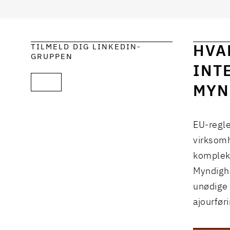
TILMELD DIG LINKEDIN-
HVA
GRUPPEN
INT
MYN
EU-regle
virksomh
komplek
Myndighe
unødige 
ajourfør