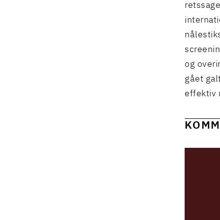
retssage
internat
nålestik
screenin
og overi
gået gal
effektiv
KOMM