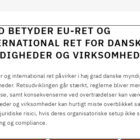
D BETYDER EU-RET OG
ERNATIONAL RET FOR DANS
DIGHEDER OG VIRKSOMHE
r og international ret påvirker i høj grad danske mynd
eder. Retsudviklingen går stærkt, reglerne bliver me
se, samt konsekvenserne ved overtrædelser kan være
der og virksomheder kan hurtigt miste overblikket s
juridiske risici, hvis deres organisatoriske setup ikke 
ing og compliance.