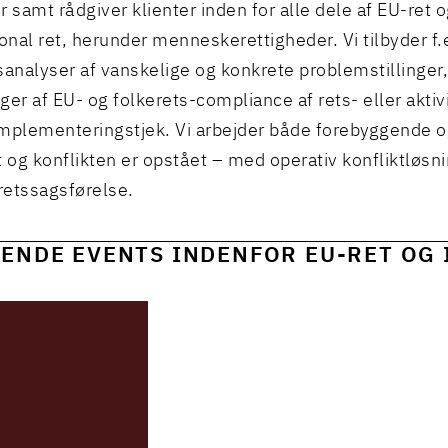
r samt rådgiver klienter inden for alle dele af EU-ret 
ional ret, herunder menneskerettigheder. Vi tilbyder f.
sanalyser af vanskelige og konkrete problemstillinger,
ger af EU- og folkerets-compliance af rets- eller akti
mplementeringstjek. Vi arbejder både forebyggende og
t og konflikten er opstået – med operativ konfliktløsn
 retssagsførelse.
ENDE EVENTS INDENFOR EU-RET OG 