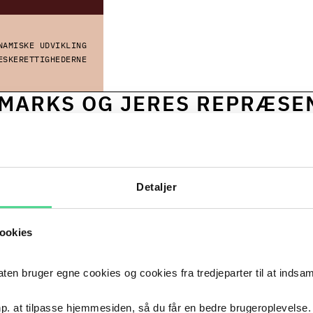
NAMISKE UDVIKLING
ESKERETTIGHEDERNE
MARKS OG JERES REPRÆSE
NTERNATIONALE SAGER
ange års erfaring med at rådgive myndigheder og vi
Detaljer
åder af EU-ret og international ret, herunder:
ookies
i bevægelighed for varer, personer, tjenesteydelser og 
tolkning af EU’s traktater, forordninger, direktiver og r
 bruger egne cookies og cookies fra tredjeparter til at indsa
s domstole
nnemførelse af direktiver samt administration af foror
p. at tilpasse hjemmesiden, så du får en bedre brugeroplevelse.