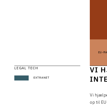
EU-M
LEGAL TECH
VI 
INT
EXTRANET
Vi hjælp
op til E