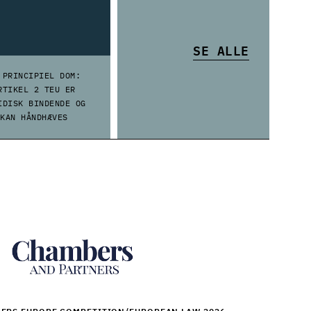
 PRINCIPIEL DOM:
RTIKEL 2 TEU ER
IDISK BINDENDE OG
KAN HÅNDHÆVES