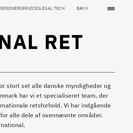
PERSONER
SERVICES
LEGAL TECH
DA
EN
NAL RET
 for stort set alle danske myndigheder og
mark har vi et specialiseret team, der
nationale retsforhold. Vi har indgående
for alle dele af ovennævnte områder.
rnational.