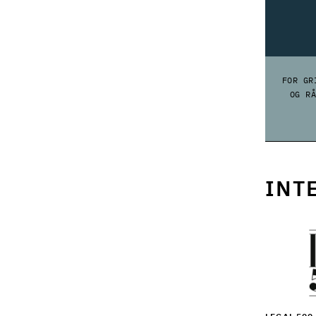
FOR GR
OG R
INT