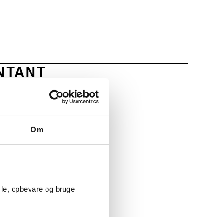
NTANT
rksomheder om
Om
kapital
etspraksis fra
mle, opbevare og bruge
dninger,