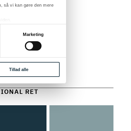
, så vi kan gøre den mere
spraksis og
siden.
ke ’Om’.
igheder.
Marketing
le, EU’s
rig
ger om EU-ret
Tillad alle
omstolen.
TIONAL RET