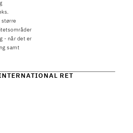
og
eks.
 større
vitetsområder
 - når det er
ing samt
INTERNATIONAL RET