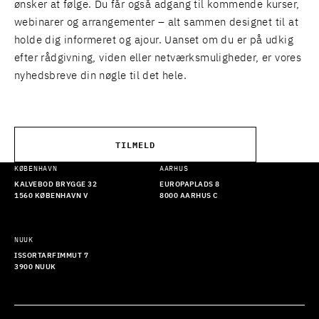
ønsker at følge. Du får også adgang til kommende kurser,
webinarer og arrangementer – alt sammen designet til at
holde dig informeret og ajour. Uanset om du er på udkig
efter rådgivning, viden eller netværksmuligheder, er vores
nyhedsbreve din nøgle til det hele.
TILMELD
KØBENHAVN
AARHUS
KALVEBOD BRYGGE 32
EUROPAPLADS 8
1560 KØBENHAVN V
8000 AARHUS C
NUUK
ISSORTARFIMMUT 7
3900 NUUK