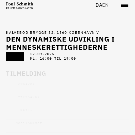
DA
EN
KALVEBOD BRYGGE 32, 1560 KØBENHAVN V
DEN DYNAMISKE UDVIKLING I
MENNESKERETTIGHEDERNE
22.09.2026
KL. 16:00 TIL 19:00
TILMELDING
Fornavn
*
Efternavn
*
E-mail
*
Mobilnummer