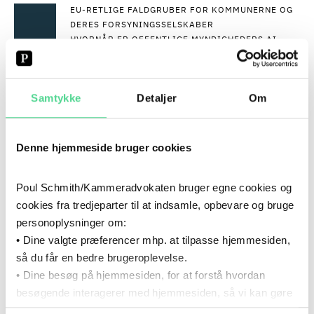
EU-RETLIGE FALDGRUBER FOR KOMMUNERNE OG
DERES FORSYNINGSSELSKABER
HVORNÅR ER OFFENTLIGE MYNDIGHEDERS AI-
SYSTEMER HØJRISIKO EFTER AI-
FORORDNINGEN?
MELLEMKOMMUNAL REFUSION: NY PRINCIPIEL
Samtykke
Detaljer
Om
DOM OM REFUSION FOR UDGIFTER TIL
FØRTIDSPENSION
+23
SE ALLE
Denne hjemmeside bruger cookies
PROGRAM
Kl. 16.00-16.15: Ankomst, netværk og
Poul Schmith/Kammeradvokaten bruger egne cookies og
cookies fra tredjeparter til at indsamle, opbevare og bruge
snacks
personoplysninger om:
• Dine valgte præferencer mhp. at tilpasse hjemmesiden,
KL. 16.15-16.25: Velkomst
så du får en bedre brugeroplevelse.
v/ Paw Fruerlund og Rass Holdgaard, Partner,
• Dine besøg på hjemmesiden, for at forstå hvordan
Poul Schmith
besøgende interagerer med hjemmesiden, så vi kan gøre
den mere intuitiv.