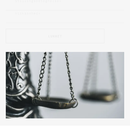
Stillingsbetegnelse
*
Virksomhed
*
LUKKET