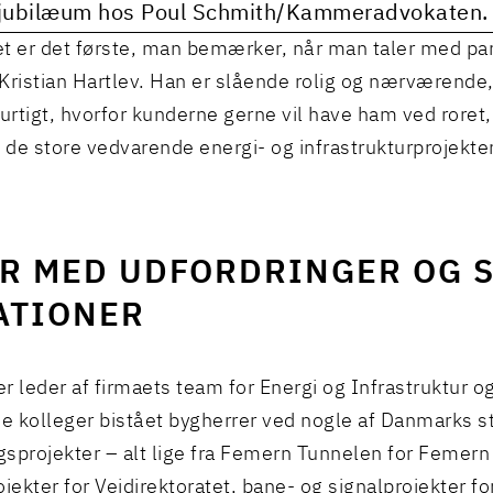
 jubilæum hos Poul Schmith/Kammeradvokaten.
t er det første, man bemærker, når man taler med pa
Kristian Hartlev. Han er slående rolig og nærværende
hurtigt, hvorfor kunderne gerne vil have ham ved roret
g de store vedvarende energi- og infrastrukturprojekter
ÅR MED UDFORDRINGER OG 
ATIONER
 er leder af firmaets team for Energi og Infrastruktur
 kolleger bistået bygherrer ved nogle af Danmarks s
sprojekter – alt lige fra Femern Tunnelen for Femern A
ojekter for Vejdirektoratet, bane- og signalprojekter fo