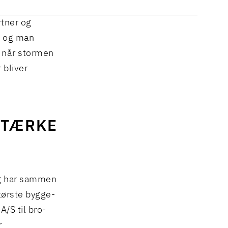
rtner og
, og man
, når stormen
 bliver
STÆRKE
 og har sammen
tørste bygge-
/S til bro-
r