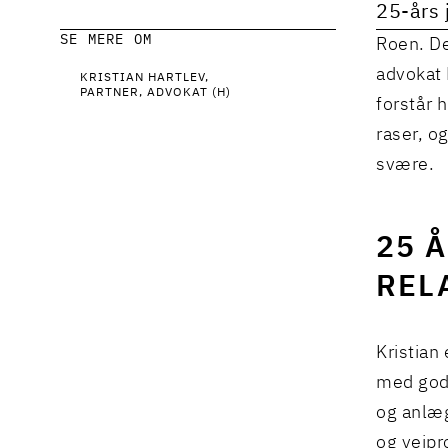
25-års
SE MERE OM
Roen. De
advokat 
KRISTIAN HARTLEV
PARTNER, ADVOKAT (H)
forstår 
raser, o
svære.
25 
REL
Kristian
med gode
og anlæg
og vejpr