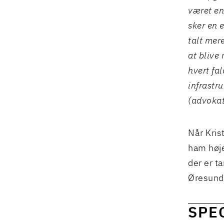
været en 
sker en 
talt mere
at blive 
hvert fa
infrastru
(advokat
Når Kris
ham høje
der er t
Øresund 
SPE