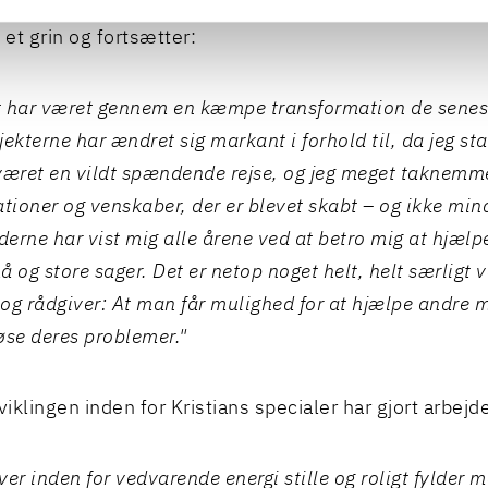
egentlig bare taknemmelig for, at folk har kunnet holde
et grin og fortsætter:
 har været gennem en kæmpe transformation de senest
jekterne har ændret sig markant i forhold til, da jeg st
været en vildt spændende rejse, og jeg meget taknemme
tioner og venskaber, der er blevet skabt – og ikke minds
erne har vist mig alle årene ved at betro mig at hjæl
å og store sager.
Det er netop noget helt, helt særligt 
og rådgiver: At man får mulighed for at hjælpe andre
øse deres problemer."
iklingen inden for Kristians specialer har gjort arbejd
ver inden for vedvarende energi stille og roligt fylder 