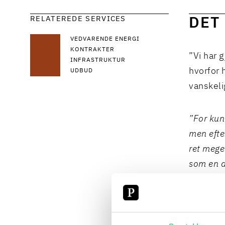
RELATEREDE SERVICES
DET
VEDVARENDE ENERGI
KONTRAKTER
”Vi har g
INFRASTRUKTUR
hvorfor h
UDBUD
vanskeli
”For kun
men efter
ret mege
som en a
om, at s
finde en 
målrette