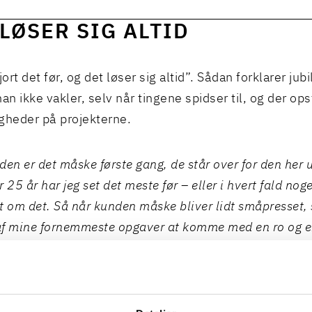
 LØSER SIG ALTID
jort det før, og det løser sig altid”. Sådan forklarer jubi
an ikke vakler, selv når tingene spidser til, og der ops
gheder på projekterne.
den er det måske første gang, de står over for den her 
 25 år har jeg set det meste før – eller i hvert fald nog
t om det. Så når kunden måske bliver lidt småpresset,
f mine fornemmeste opgaver at komme med en ro og en
elvom det kan virke en anelse uoverskueligt lige nu, så 
vej. Vi har gjort det før, og det løser sig altid, hvis vi a
t og tæt sammen.
”