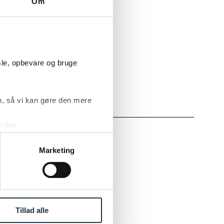
Om
ke
rainee i Danica
ør det havde
juridiske
mle, opbevare og bruge
eren også
, så vi kan gøre den mere
MER
siden.
ke ’Om’.
ERE
Marketing
ligt, men for
Tillad alle