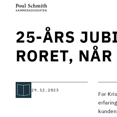
25-ÅRS JUB
RORET, NÅR
29.12.2023
For Kri
erfarin
kunden 