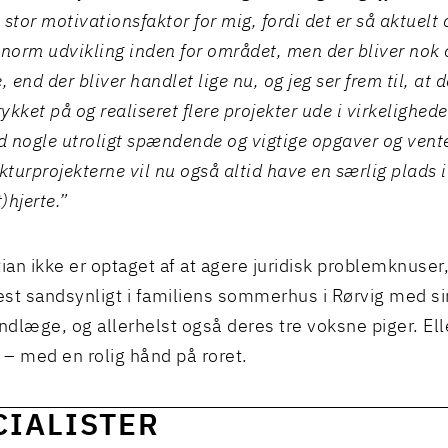
stor motivationsfaktor for mig, fordi det er så aktuelt o
enorm udvikling inden for området, men der bliver nok
, end der bliver handlet lige nu, og jeg ser frem til, at
rykket på og realiseret flere projekter ude i virkelighede
ld nogle utroligt spændende og vigtige opgaver og vent
kturprojekterne vil nu også altid have en særlig plads i
)hjerte.
”
tian ikke er optaget af at agere juridisk problemknuser,
st sandsynligt i familiens sommerhus i Rørvig med si
andlæge, og allerhelst også deres tre voksne piger. El
– med en rolig hånd på roret.
CIALISTER