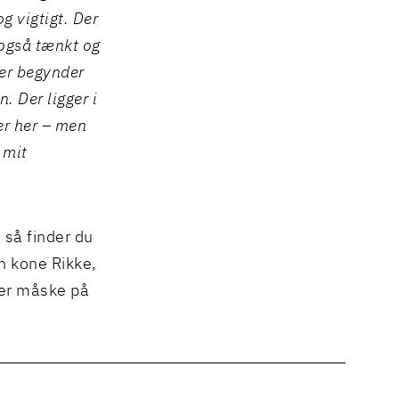
g vigtigt. Der
 også tænkt og
 der begynder
n. Der ligger i
er her – men
 mit
 så finder du
n kone Rikke,
ler måske på