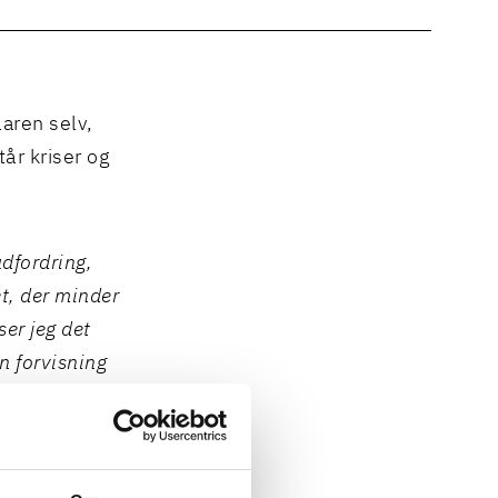
laren selv,
tår kriser og
udfordring,
et, der minder
ser jeg det
 forvisning
skal vi nok
rbejder