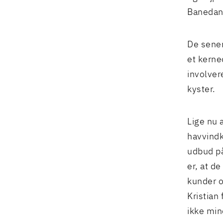
Banedanm
De sener
et kerne
involver
kyster.
Lige nu 
havvind
udbud på
er, at d
kunder o
Kristian
ikke min