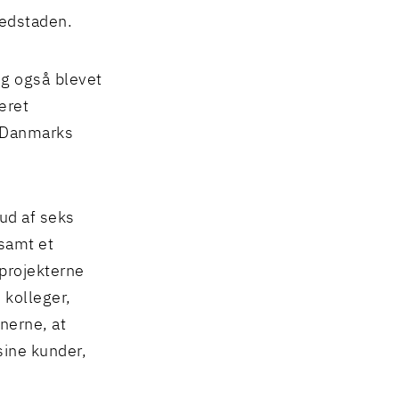
vedstaden.
og også blevet
æret
r Danmarks
ud af seks
samt et
projekterne
 kolleger,
onerne, at
sine kunder,