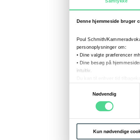
Samtykke
Det var 
problemst
Denne hjemmeside bruger c
Pension 
Kristian
Poul Schmith/Kammeradvokaten
personoplysninger om:
sager ha
• Dine valgte præferencer mh
opnået m
• Dine besøg på hjemmesiden
intuitiv.
DEN
Du kan til enhver tid tilbage
Læs mere om brugen af cook
Samtykkevalg
FOR
Læs mere om vores behandl
Nødvendig
Nogle vi
Kristian
Kun nødvendige cook