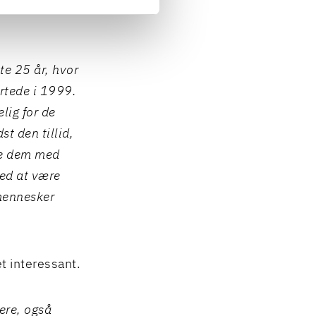
 mig ud”
, siger
e 25 år, hvor
artede i 1999.
lig for de
t den tillid,
pe dem med
ved at være
 mennesker
et interessant.
mere, også