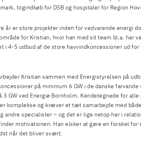
ark, togindkøb for DSB og hospitaler for Region Ho
e år er store projekter inden for vedvarende energi d
område for Kristian, hvor han med sit team bl.a. har v
et i 4-5 udbud af de store havvindkoncessioner ud fo
arbejder Kristian sammen med Energistyrelsen på udb
koncessioner på minimum 6 GW i de danske farvande 
 3 GW ved Energiø Bornholm. Kendetegnede for alle 
e er komplekse og kræver et tæt samarbejde med både
g andre specialister – og det er lige netop her i relati
 finder motivationen. Han elsker at gøre en forskel for 
dst når det bliver svært.