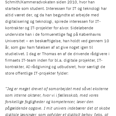
Schmith/Kammeradvokaten siden 2010, hvor han
startede som student. Interessen for IT og teknologi har
altid været der, og da han begyndte at arbejde med
digitalisering og teknologi, spirede interessen for IT-
kontrakter og IT-projekter for alvor. Sideløbende
underviste han i de formueretlige fag på Københavns
Universitet – en beskæftigelse, han holdt ved gennem 10
år, som gav ham følelsen af at give noget igen til
studielivet. I dag er Thomas en af de drivende rådgivere i
firmaets IT-team inden for bl.a. digitale projekter, IT-
kontrakter, AI-rådgivning og udbudsret, hvor særligt de
store offentlige IT-projekter fylder:
”Jeg er meget drevet af samarbejdet med såvel eksterne
som interne aktører, hvor vi i fællesskab, med vores
forskellige fagligheder og kompetencer, løser den
pågældende opgave. I mit univers indebærer det at skabe
digitale løsninger, som opfylder et digitalt behov, f.eks. at