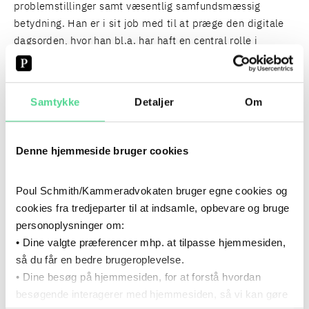
problemstillinger samt væsentlig samfundsmæssig
betydning. Han er i sit job med til at præge den digitale
dagsorden, hvor han bl.a. har haft en central rolle i
anskaffelsen og udviklingen af MitID, som er et af landets
største og væsentligste digitale infrastrukturprojekter. Der
er da heller ingen slinger i valsen på spørgsmålet om,
Samtykke
Detaljer
Om
hvorvidt dette projekt har været det mest betydningsfulde
for ham.
Denne hjemmeside bruger cookies
Det samfundsmæssige perspektiv er dybt forankret i
Thomas og hans måde at arbejde på, og det har altid
Poul Schmith/Kammeradvokaten bruger egne cookies og
været drivkraften for ham. Også de menneskelige
cookies fra tredjeparter til at indsamle, opbevare og bruge
relationer, ledelse og forretningsudvikling er noget, der i
personoplysninger om:
særdeleshed motiverer ham. Forandringerne inden for
• Dine valgte præferencer mhp. at tilpasse hjemmesiden,
hans felt er konstante, hvilket stiller store krav til at følge
så du får en bedre brugeroplevelse.
med teknologien og videreuddanne sig for at kunne bistå
• Dine besøg på hjemmesiden, for at forstå hvordan
juridisk til udviklingen i det digitale samfund. Og lige for
besøgende interagerer med hjemmesiden, så vi kan gøre
tiden er AI den helt store forandring: