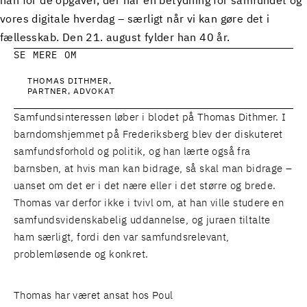
han for de opgaver, der har en betydning for samfundet og
vores digitale hverdag – særligt når vi kan gøre det i
fællesskab. Den 21. august fylder han 40 år.
SE MERE OM
THOMAS DITHMER
PARTNER, ADVOKAT
Samfundsinteressen løber i blodet på Thomas Dithmer. I
barndomshjemmet på Frederiksberg blev der diskuteret
samfundsforhold og politik, og han lærte også fra
barnsben, at hvis man kan bidrage, så skal man bidrage –
uanset om det er i det nære eller i det større og brede.
Thomas var derfor ikke i tvivl om, at han ville studere en
samfundsvidenskabelig uddannelse, og juraen tiltalte
ham særligt, fordi den var samfundsrelevant,
problemløsende og konkret.
Thomas har været ansat hos Poul