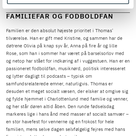
FAMILIEFAR OG FODBOLDFAN
Familien er den absolut højeste prioritet i Thomas’
tilværelse. Han er gift med Kristine, og sammen har de
døtrene Olivia på knap syv år, Anna på fire år og lille
Rose, som han i sommer har været på barselsorlov med
og netop har stået for indkøring af i vuggestuen. Han er en
passioneret fodboldfan, musiknørd, politisk interesseret
og lytter dagligt til podcasts – typisk om
samfundsrelaterede emner, naturligvis. Thomas er
desuden et meget socialt væsen, der elsker at omgive sig
og fylde hjemmet i Charlottenlund med familie og venner,
og her står døren altid åben. Den runde fødselsdag
markeres lige i hans ånd med masser af socialt samvær –
en stor havefest for vennerne og en frokost for hele
familien, mens selve dagen selvfølgelig fejres med hans