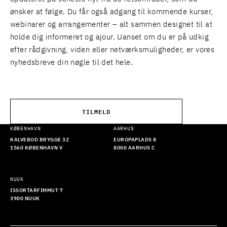
ønsker at følge. Du får også adgang til kommende kurser,
webinarer og arrangementer – alt sammen designet til at
holde dig informeret og ajour. Uanset om du er på udkig
efter rådgivning, viden eller netværksmuligheder, er vores
nyhedsbreve din nøgle til det hele.
TILMELD
KØBENHAVN
AARHUS
KALVEBOD BRYGGE 32
EUROPAPLADS 8
1560 KØBENHAVN V
8000 AARHUS C
NUUK
ISSORTARFIMMUT 7
3900 NUUK