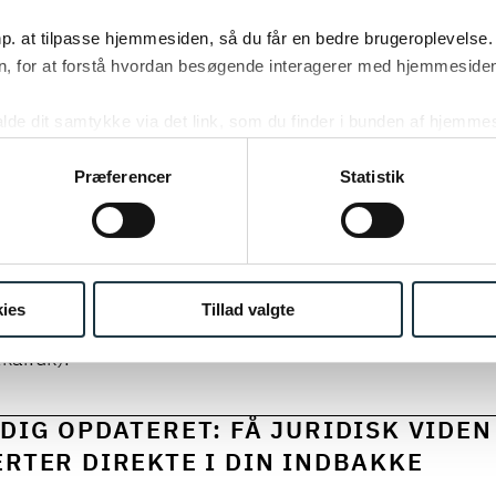
p. at tilpasse hjemmesiden, så du får en bedre brugeroplevelse.
, for at forstå hvordan besøgende interagerer med hjemmesiden
STØTTER BØRNETELEFONEN
kalde dit samtykke via det link, som du finder i bunden af hjemme
ies i cookiepolitikken og i cookiedeklarationen ved at klik
ig mange udsatte børn kan julen opleves som en ekstra
ing af personoplysninger her.
Præferencer
Statistik
år vores årlige juledonation til BørneTelefonen, som er
igtigste initiativer. BørneTelefonen er børnenes linje t
er bare en voksen, der har tid til at lytte. Det kan gøre 
ørn, som har et særligt behov for støtte og hjælp til 
ies
Tillad valgte
 højtiden. Se mere på
BørneTelefonen - Børns Vilkår
lkar.dk)
.
DIG OPDATERET: FÅ JURIDISK VIDEN
RTER DIREKTE I DIN INDBAKKE