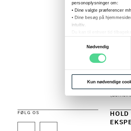
personoplysninger om:
• Dine valgte præferencer mh
• Dine besøg på hjemmesiden
VI 
intuitiv.
Du kan til enhver tid tilbage
Læs mere om brugen af cook
Samtykkevalg
For rigt
Læs mere om vores behandl
Nødvendig
Derfor g
Vilkårs v
trøst ell
for de b
Kun nødvendige cook
igennem
(bornsvi
FØLG OS
HOLD 
EKSPE