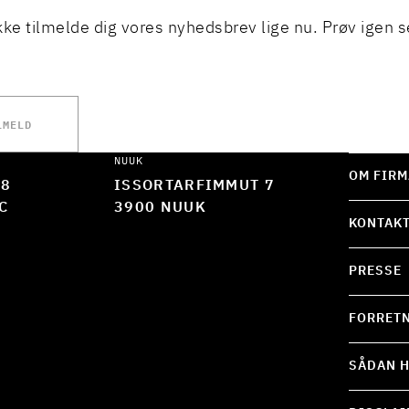
kke tilmelde dig vores nyhedsbrev lige nu. Prøv igen s
LMELD
NUUK
OM FIRM
 8
ISSORTARFIMMUT 7
C
3900 NUUK
KONTAK
PRESSE
FORRETN
SÅDAN H