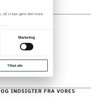
, så vi kan gøre den mere
siden.
ke ’Om’.
 svær tid.
Marketing
 et af Børns
il rådgivning,
en stor forskel
at komme
Tillad alle
 OG INDSIGTER FRA VORES