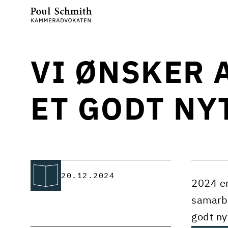
VI ØNSKER 
ET GODT NY
20.12.2024
2024 er 
samarbe
godt ny