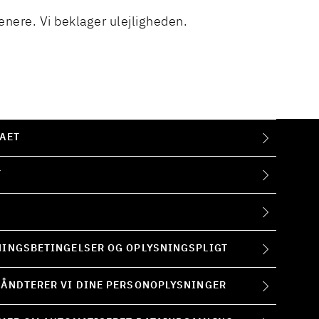
enere. Vi beklager ulejligheden.
AET
T
INGSBETINGELSER OG OPLYSNINGSPLIGT
ÅNDTERER VI DINE PERSONOPLYSNINGER