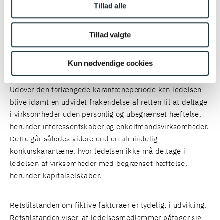
Tillad alle
Kendelsen er et nyt eksempel på, hvornår
Tillad valgte
forretningsførelse kan være særligt grov, og i hvilke
tilfælde skifteretten kan pålægge konkurskarantæne i en
periode på 5 år.
Kun nødvendige cookies
Udover den forlængede karantæneperiode kan ledelsen
blive idømt en udvidet frakendelse af retten til at deltage
i virksomheder uden personlig og ubegrænset hæftelse,
herunder interessentskaber og enkeltmandsvirksomheder.
Dette går således videre end en almindelig
konkurskarantæne, hvor ledelsen ikke må deltage i
ledelsen af virksomheder med begrænset hæftelse,
herunder kapitalselskaber.
Retstilstanden om fiktive fakturaer er tydeligt i udvikling.
Retstilstanden viser, at ledelsesmedlemmer påtager sig