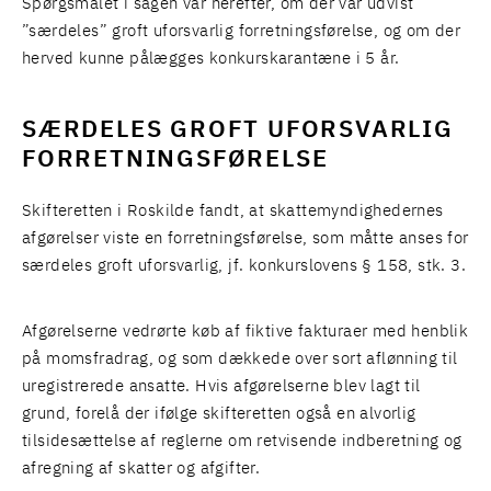
Spørgsmålet i sagen var herefter, om der var udvist
”særdeles” groft uforsvarlig forretningsførelse, og om der
herved kunne pålægges konkurskarantæne i 5 år.
SÆRDELES GROFT UFORSVARLIG
FORRETNINGSFØRELSE
Skifteretten i Roskilde fandt, at skattemyndighedernes
afgørelser viste en forretningsførelse, som måtte anses for
særdeles groft uforsvarlig, jf. konkurslovens § 158, stk. 3.
Afgørelserne vedrørte køb af fiktive fakturaer med henblik
på momsfradrag, og som dækkede over sort aflønning til
uregistrerede ansatte. Hvis afgørelserne blev lagt til
grund, forelå der ifølge skifteretten også en alvorlig
tilsidesættelse af reglerne om retvisende indberetning og
afregning af skatter og afgifter.