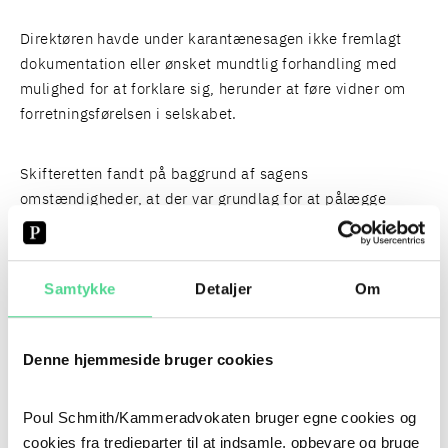
Direktøren havde under karantænesagen ikke fremlagt
dokumentation eller ønsket mundtlig forhandling med
mulighed for at forklare sig, herunder at føre vidner om
forretningsførelsen i selskabet.
Skifteretten fandt på baggrund af sagens
omstændigheder, at der var grundlag for at pålægge
direktøren konkurskarantæne i 5 år, jf. konkurslovens §
158, stk. 3. Direktøren blev samtidig frataget retten til at
deltage i ledelsen af en erhvervsvirksomhed med
Samtykke
Detaljer
Om
personlig og ubegrænset hæftelse.
NYT OM POUL SCHMITH/KAMMERADVOKATEN
Denne hjemmeside bruger cookies
HØJESTERET FASTSLÅR: GOOGLE SKAL GIVE
Poul Schmith/Kammeradvokaten bruger egne cookies og
KURATOR ADGANG TIL E-MAILKONTI
NYE KENDELSER: ADVOKAT PÅLAGT BØDER FOR
cookies fra tredjeparter til at indsamle, opbevare og bruge