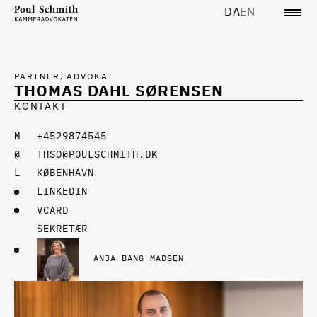
DA
EN
PARTNER, ADVOKAT
THOMAS DAHL SØRENSEN
KONTAKT
+4529874545
THSO@POULSCHMITH.DK
KØBENHAVN
LINKEDIN
VCARD
SEKRETÆR
ANJA BANG MADSEN