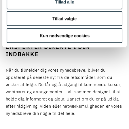
Tillad alle
2014
- 2016
2014
–
2016
UDDANNELSE
Tillad valgte
Cand.jur., Københavns Universitet
HOLD DIG OPDATERET: FÅ JURIDISK
Kun nødvendige cookies
VIDEN OG INDSIGTER FRA VORES
EKSPERTER DIREKTE I DIN
INDBAKKE
Når du tilmelder dig vores nyhedsbreve, bliver du
opdateret på seneste nyt fra de retsområder, som du
ønsker at følge. Du får også adgang til kommende kurser,
webinarer og arrangementer – alt sammen designet til at
holde dig informeret og ajour. Uanset om du er på udkig
efter rådgivning, viden eller netværksmuligheder, er vores
nyhedsbreve din nøgle til det hele.