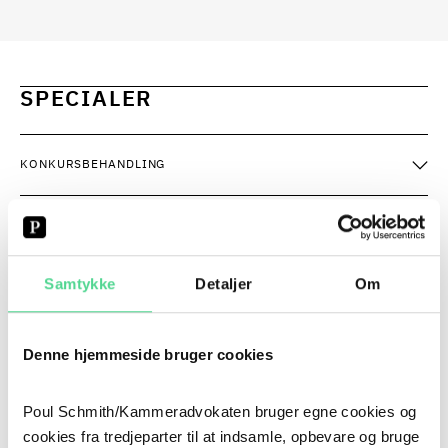
SPECIALER
KONKURSBEHANDLING
KREDITORREPRÆSENTATION
Samtykke
Detaljer
Om
REKONSTRUKTION OG OMSTRUKTURERING
FORENSICS
Denne hjemmeside bruger cookies
INSOLVENS OG REKONSTRUKTION
Poul Schmith/Kammeradvokaten bruger egne cookies og
cookies fra tredjeparter til at indsamle, opbevare og bruge